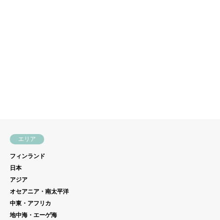
日本
子連れ/ファミリー/旅育
MSCクルーズ
人生初！子連れクルーズに乗船
してみた結果（MSCベリッシ
マ5泊6日ショートク…


エリア
フィンランド
日本
アジア
オセアニア・南太平洋
中東・アフリカ
地中海・エーゲ海