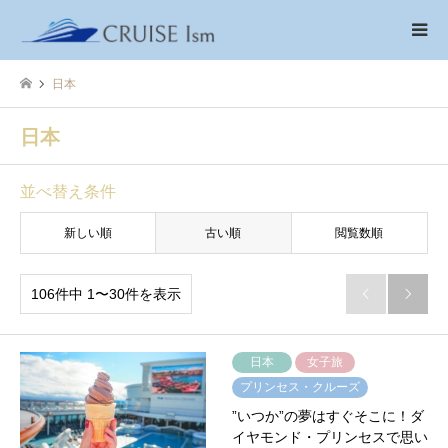
日本
日本
並べ替え条件
新しい順
古い順
閲覧数順
106件中 1〜30件を表示


日本
女子旅
プリンセス・クルーズ
”いつか”の夢はすぐそこに！ダ
イヤモンド・プリンセスで思い