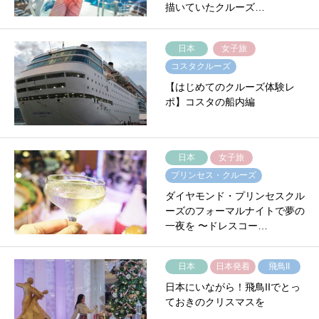
描いていたクルーズ…
日本
女子旅
コスタクルーズ
【はじめてのクルーズ体験レ
ポ】コスタの船内編
日本
女子旅
プリンセス・クルーズ
ダイヤモンド・プリンセスクル
ーズのフォーマルナイトで夢の
一夜を 〜ドレスコー…
日本
日本発着
飛鳥II
日本にいながら！飛鳥IIでとっ
ておきのクリスマスを