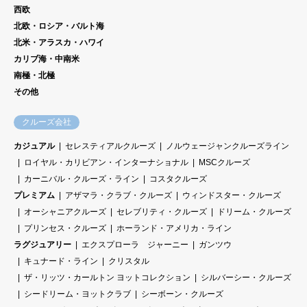
西欧
北欧・ロシア・バルト海
北米・アラスカ・ハワイ
カリブ海・中南米
南極・北極
その他
クルーズ会社
カジュアル
セレスティアルクルーズ
ノルウェージャンクルーズライン
ロイヤル・カリビアン・インターナショナル
MSCクルーズ
カーニバル・クルーズ・ライン
コスタクルーズ
プレミアム
アザマラ・クラブ・クルーズ
ウィンドスター・クルーズ
オーシャニアクルーズ
セレブリティ・クルーズ
ドリーム・クルーズ
プリンセス・クルーズ
ホーランド・アメリカ・ライン
ラグジュアリー
エクスプローラ ジャーニー
ガンツウ
キュナード・ライン
クリスタル
ザ・リッツ・カールトン ヨットコレクション
シルバーシー・クルーズ
シードリーム・ヨットクラブ
シーボーン・クルーズ