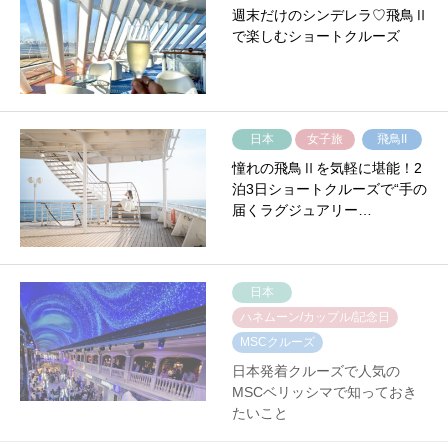
週末だけのシンデレラ♡飛鳥Ⅱ
で楽しむショートクルーズ
日本
女子旅
飛鳥II
憧れの飛鳥Ⅱを気軽に堪能！2
泊3日ショートクルーズで“手の
届くラグジュアリー…
日本
ハネムーン/カップル/記念日
MSCクルーズ
日本発着クルーズで人気の
MSCベリッシマで知っておき
たいこと