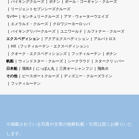
バイキングクルーズ
ポナン
ポール・ゴーギャン・クルーズ
リージェントセブンシーズクルーズ
リバー
センチュリークルーズ
アマ・ウォーターウエイズ
エメラルド・クルーズ
クロワジーヨーロッパ
バイキングリバークルーズ
ユニワールド
ルフトナー・クルーズ
エクスペディション
アクアエクスペディション
アルバトロス
HX（フッティルーテン・エクスペディション）
クオーク・エクスペディションズ
フッティルーテン
ポナン
帆船
ウィンドスター・クルーズ
シークラウド
スタークリッパー
日本船
飛鳥II
にっぽん丸
三井オーシャンフジ
飛鳥Ⅲ
その他
ピースボートクルーズ
ディズニー・クルーズライン
フッティルーテン
※掲載されている写真や文章の無断転載・引用は固くお断りいた
します。