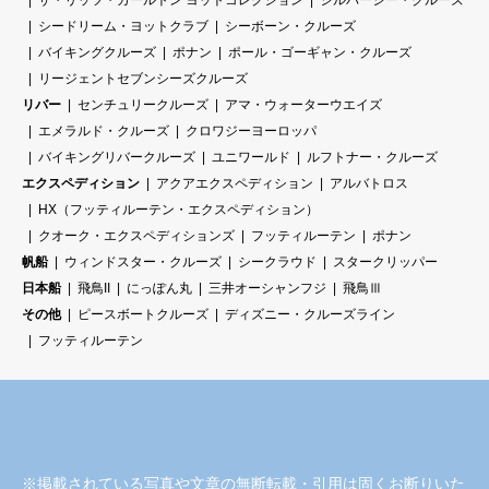
ザ・リッツ・カールトン ヨットコレクション
シルバーシー・クルーズ
シードリーム・ヨットクラブ
シーボーン・クルーズ
バイキングクルーズ
ポナン
ポール・ゴーギャン・クルーズ
リージェントセブンシーズクルーズ
リバー
センチュリークルーズ
アマ・ウォーターウエイズ
エメラルド・クルーズ
クロワジーヨーロッパ
バイキングリバークルーズ
ユニワールド
ルフトナー・クルーズ
エクスペディション
アクアエクスペディション
アルバトロス
HX（フッティルーテン・エクスペディション）
クオーク・エクスペディションズ
フッティルーテン
ポナン
帆船
ウィンドスター・クルーズ
シークラウド
スタークリッパー
日本船
飛鳥II
にっぽん丸
三井オーシャンフジ
飛鳥Ⅲ
その他
ピースボートクルーズ
ディズニー・クルーズライン
フッティルーテン
※掲載されている写真や文章の無断転載・引用は固くお断りいた