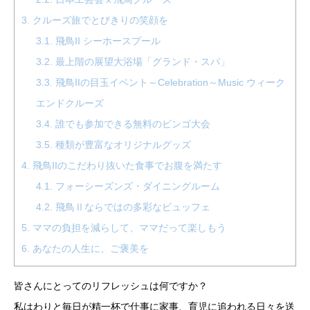
3.
クルーズ旅でとびきりの笑顔を
3.1.
飛鳥II シーホースプール
3.2.
最上階の展望大浴場「グランド・スパ」
3.3.
飛鳥IIの目玉イベント～Celebration～Music ウィーク
エンドクルーズ
3.4.
誰でも参加できる無料のビンゴ大会
3.5.
種類が豊富なオリジナルグッズ
4.
飛鳥IIのこだわり抜いた食事でお腹を満たす
4.1.
フォーシーズンズ・ダイニングルーム
4.2.
飛鳥Ⅱならではの多彩なビュッフェ
5.
ママの負担を減らして、ママだって楽しもう
6.
あなたの人生に、ご褒美を
皆さんにとってのリフレッシュは何ですか？
私はわりと毎日が精一杯で仕事に家事、育児に追われる日々を送