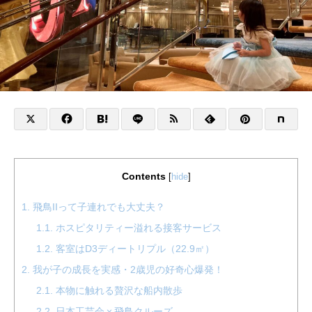
Contents
[
hide
]
1.
飛鳥IIって子連れでも大丈夫？
1.1.
ホスピタリティー溢れる接客サービス
1.2.
客室はD3ディートリプル（22.9㎡）
2.
我が子の成長を実感・2歳児の好奇心爆発！
2.1.
本物に触れる贅沢な船内散歩
2.2.
日本工芸会ⅹ飛鳥クルーズ