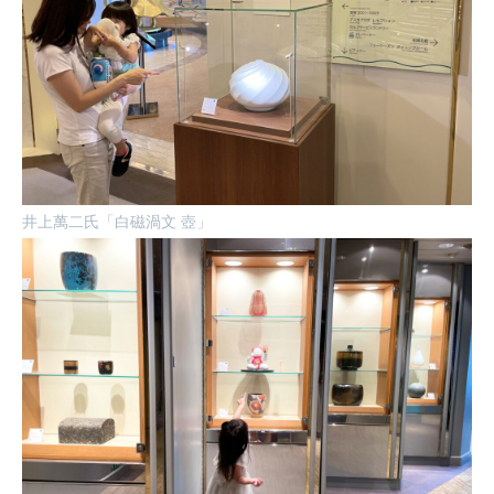
井上萬二氏「白磁渦文 壺」