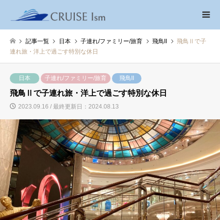
記事一覧
日本
子連れ/ファミリー/旅育
飛鳥II
飛鳥Ⅱで子
連れ旅・洋上で過ごす特別な休日
日本
子連れ/ファミリー/旅育
飛鳥II
飛鳥Ⅱで子連れ旅・洋上で過ごす特別な休日
2023.09.16 / 最終更新日：2024.08.13