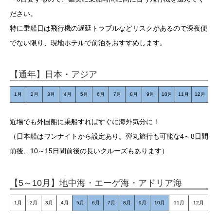
ださい。
特に乗船日は飛行機の遅延トラブルなどリスクがあるので深夜便
でない限り、現地ホテルで前泊をおすすめします。
【通年】日本・アジア
1月
2月
3月
4月
5月
6月
7月
8月
9月
10月
11月
12月
近場でも外国船に乗船すればすぐに海外気分に！
（日本船はワンナイトから設定あり。弾丸旅行も可能な4～8日間
前後、10～15日間前後の長いクルーズもあります）
【5～10月】地中海・エーゲ海・アドリア海
1月
2月
3月
4月
5月
6月
7月
8月
9月
10月
11月
12月