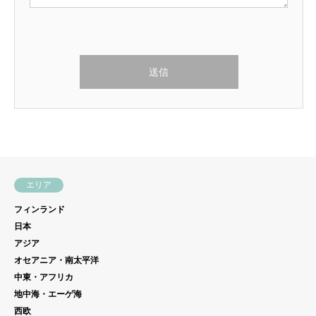
こ
の
フ
ィ
ー
ル
ド
は
空
エリア
の
ま
フィンランド
ま
日本
アジア
に
オセアニア・南太平洋
し
中東・アフリカ
て
地中海・エーゲ海
く
西欧