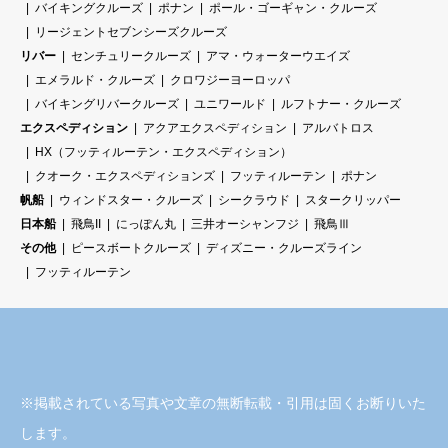
バイキングクルーズ
ポナン
ポール・ゴーギャン・クルーズ
リージェントセブンシーズクルーズ
リバー
センチュリークルーズ
アマ・ウォーターウエイズ
エメラルド・クルーズ
クロワジーヨーロッパ
バイキングリバークルーズ
ユニワールド
ルフトナー・クルーズ
エクスペディション
アクアエクスペディション
アルバトロス
HX（フッティルーテン・エクスペディション）
クオーク・エクスペディションズ
フッティルーテン
ポナン
帆船
ウィンドスター・クルーズ
シークラウド
スタークリッパー
日本船
飛鳥II
にっぽん丸
三井オーシャンフジ
飛鳥Ⅲ
その他
ピースボートクルーズ
ディズニー・クルーズライン
フッティルーテン
※掲載されている写真や文章の無断転載・引用は固くお断りいた
します。