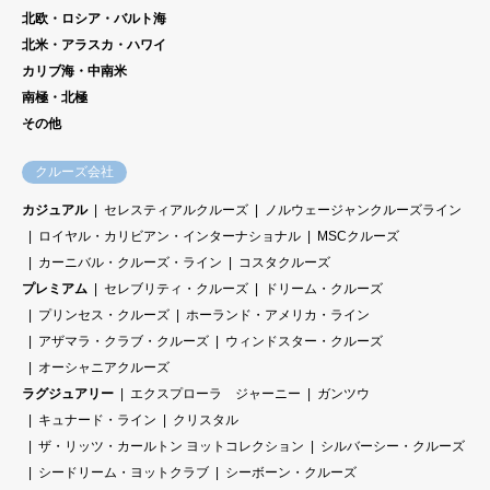
だ
北欧・ロシア・バルト海
さ
北米・アラスカ・ハワイ
い
カリブ海・中南米
。
南極・北極
その他
クルーズ会社
カジュアル
セレスティアルクルーズ
ノルウェージャンクルーズライン
ロイヤル・カリビアン・インターナショナル
MSCクルーズ
カーニバル・クルーズ・ライン
コスタクルーズ
プレミアム
セレブリティ・クルーズ
ドリーム・クルーズ
プリンセス・クルーズ
ホーランド・アメリカ・ライン
アザマラ・クラブ・クルーズ
ウィンドスター・クルーズ
オーシャニアクルーズ
ラグジュアリー
エクスプローラ ジャーニー
ガンツウ
キュナード・ライン
クリスタル
ザ・リッツ・カールトン ヨットコレクション
シルバーシー・クルーズ
シードリーム・ヨットクラブ
シーボーン・クルーズ