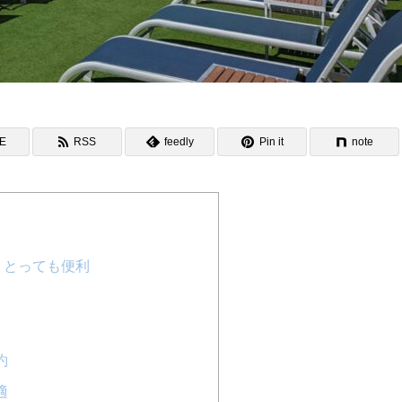
NE
RSS
feedly
Pin it
note
、とっても便利
約
適