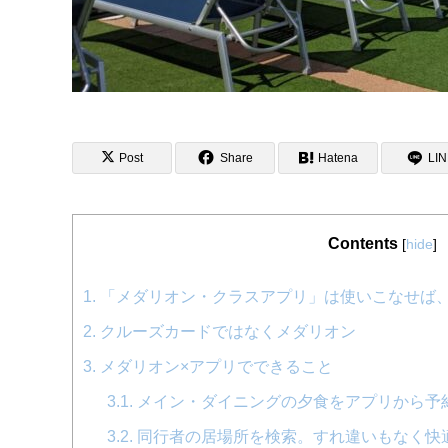
Post
Share
Hatena
LI
Contents
[
hide
]
1.
「メダリオン・クラスアプリ」は使いこなせば
2.
クルーズカードではなくメダリオン
3.
メダリオン×アプリでできること
3.1.
メイン・ダイニングの夕食をアプリから予
3.2.
同行者の居場所を検索。すれ違いもなく快