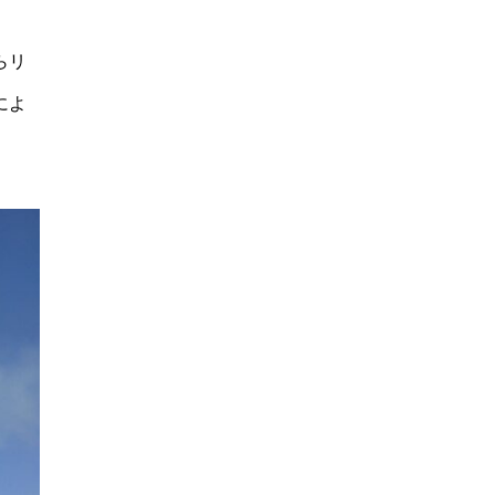
らリ
によ