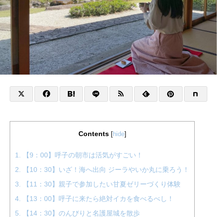
Contents
[
hide
]
1.
【9：00】呼子の朝市は活気がすごい！
2.
【10：30】いざ！海へ出向 ジーラやいか丸に乗ろう！
3.
【11：30】親子で参加したい甘夏ゼリーづくり体験
4.
【13：00】呼子に来たら絶対イカを食べるべし！
5.
【14：30】のんびりと名護屋城を散歩