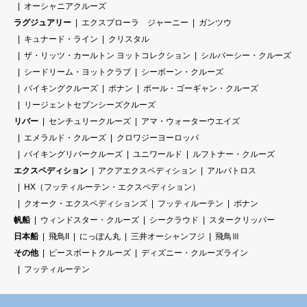
オーシャニアクルーズ
ラグジュアリー
エクスプローラ ジャーニー
ガンツウ
キュナード・ライン
クリスタル
ザ・リッツ・カールトン ヨットコレクション
シルバーシー・クルーズ
シードリーム・ヨットクラブ
シーボーン・クルーズ
バイキングクルーズ
ポナン
ポール・ゴーギャン・クルーズ
リージェントセブンシーズクルーズ
リバー
センチュリークルーズ
アマ・ウォーターウエイズ
エメラルド・クルーズ
クロワジーヨーロッパ
バイキングリバークルーズ
ユニワールド
ルフトナー・クルーズ
エクスペディション
アクアエクスペディション
アルバトロス
HX（フッティルーテン・エクスペディション）
クオーク・エクスペディションズ
フッティルーテン
ポナン
帆船
ウィンドスター・クルーズ
シークラウド
スタークリッパー
日本船
飛鳥II
にっぽん丸
三井オーシャンフジ
飛鳥Ⅲ
その他
ピースボートクルーズ
ディズニー・クルーズライン
フッティルーテン