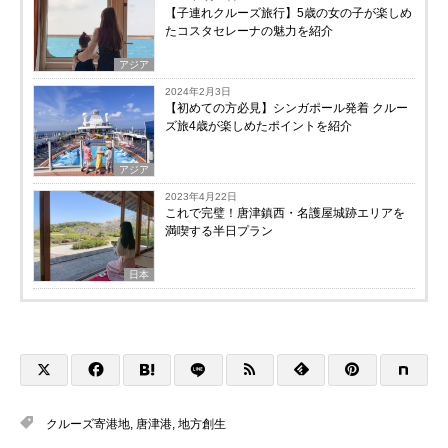
【子連れクルーズ旅行】5歳の女の子が楽しめ
たコスタセレーナの魅力を紹介
アジア
2024年2月3日
【初めての方必見】シンガポール発着 クルー
ズ旅4歳が楽しめたポイントを紹介
アジア
2023年4月22日
これで完璧！唐津鎮西・名護屋城跡エリアを
満喫する半日プラン
日本
クルーズ寄港地
,
唐津港
,
地方創生