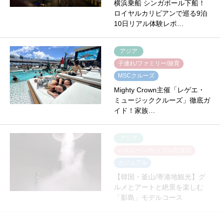
横浜乗船 シンガポール下船！
ロイヤルカリビアンで巡る9泊
10日リアル体験レポ…
アジア
子連れ/ファミリー/旅育
MSCクルーズ
Mighty Crown主催「レゲエ・
ミュージッククルーズ」徹底ガ
イド！家族…
アジア
ハネムーン/カップル/記念日
カジュアル
【韓国・釜山/寄港地観光】グ
ルメとアートと絶景を楽しむ
「影島」モデルコース