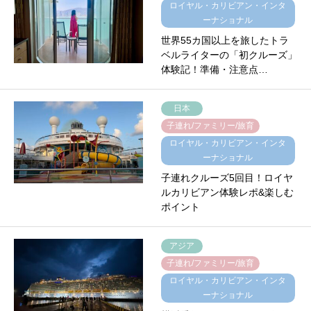
ロイヤル・カリビアン・インタ
ーナショナル
世界55カ国以上を旅したトラ
ベルライターの「初クルーズ」
体験記！準備・注意点…
日本
子連れ/ファミリー/旅育
ロイヤル・カリビアン・インタ
ーナショナル
子連れクルーズ5回目！ロイヤ
ルカリビアン体験レポ&楽しむ
ポイント
アジア
子連れ/ファミリー/旅育
ロイヤル・カリビアン・インタ
ーナショナル