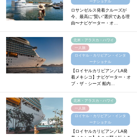
ーナショナル
ロサンゼルス発着クルーズが
今、最高に“賢い”選択である理
由〜ナビゲーター・オ…
北米・アラスカ・ハワイ
一人旅
ロイヤル・カリビアン・インタ
ーナショナル
【ロイヤルカリビアン／LA発
着メキシコ】ナビゲーター・オ
ブ・ザ・シーズ 船内…
北米・アラスカ・ハワイ
一人旅
ロイヤル・カリビアン・インタ
ーナショナル
【ロイヤルカリビアン／LA発