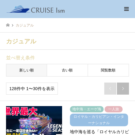
カジュアル
カジュアル
並べ替え条件
新しい順
古い順
閲覧数順
128件中 1〜30件を表示


地中海・エーゲ海
一人旅
ロイヤル・カリビアン・インタ
ーナショナル
地中海を巡る「ロイヤルカリビ