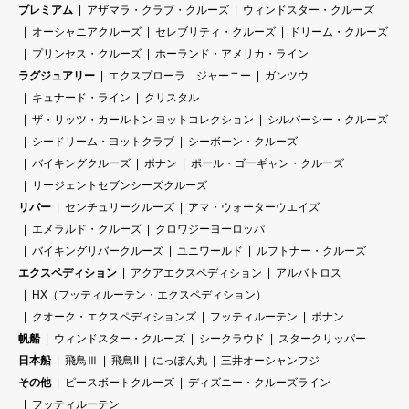
プレミアム
アザマラ・クラブ・クルーズ
ウィンドスター・クルーズ
オーシャニアクルーズ
セレブリティ・クルーズ
ドリーム・クルーズ
プリンセス・クルーズ
ホーランド・アメリカ・ライン
ラグジュアリー
エクスプローラ ジャーニー
ガンツウ
キュナード・ライン
クリスタル
ザ・リッツ・カールトン ヨットコレクション
シルバーシー・クルーズ
シードリーム・ヨットクラブ
シーボーン・クルーズ
バイキングクルーズ
ポナン
ポール・ゴーギャン・クルーズ
リージェントセブンシーズクルーズ
リバー
センチュリークルーズ
アマ・ウォーターウエイズ
エメラルド・クルーズ
クロワジーヨーロッパ
バイキングリバークルーズ
ユニワールド
ルフトナー・クルーズ
エクスペディション
アクアエクスペディション
アルバトロス
HX（フッティルーテン・エクスペディション）
クオーク・エクスペディションズ
フッティルーテン
ポナン
帆船
ウィンドスター・クルーズ
シークラウド
スタークリッパー
日本船
飛鳥Ⅲ
飛鳥II
にっぽん丸
三井オーシャンフジ
その他
ピースボートクルーズ
ディズニー・クルーズライン
フッティルーテン