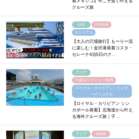
着メキシコ】今こそ賢く叶える
クルーズ旅
日本
日本発着
カジュアル
【大人の穴場旅行】もーりー流
に楽しむ！金沢港発着コスタ・
セレーナ4泊5日のク…
アジア
子連れ/ファミリー/旅育
ロイヤル・カリビアン・インタ
ーナショナル
【ロイヤル・カリビアン シン
ガポール発着】北海道から叶え
る海外クルーズ旅｜子…
アジア
母娘旅