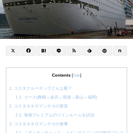
Contents
[
hide
]
1.
コスタクルーズってどんな船？
1.1.
コース(舞鶴→金沢→境港→釜山→福岡)
2.
コスタネオロマンチカの客室
2.1.
海側プレミアムのツインルームを試泊
3.
コスタネオロマンチカの食事
3.1.
『ボッティチェッリ』メインダイニングで毎日フルコ