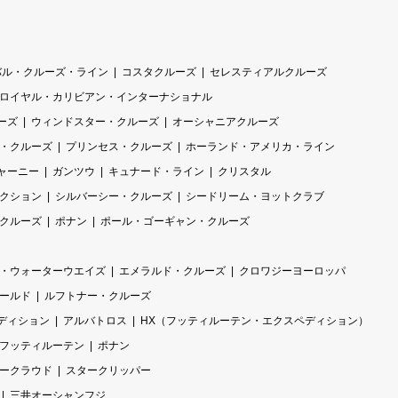
バル・クルーズ・ライン
コスタクルーズ
セレスティアルクルーズ
ロイヤル・カリビアン・インターナショナル
ーズ
ウィンドスター・クルーズ
オーシャニアクルーズ
・クルーズ
プリンセス・クルーズ
ホーランド・アメリカ・ライン
ャーニー
ガンツウ
キュナード・ライン
クリスタル
レクション
シルバーシー・クルーズ
シードリーム・ヨットクラブ
クルーズ
ポナン
ポール・ゴーギャン・クルーズ
・ウォーターウエイズ
エメラルド・クルーズ
クロワジーヨーロッパ
ールド
ルフトナー・クルーズ
ディション
アルバトロス
HX（フッティルーテン・エクスペディション）
フッティルーテン
ポナン
ークラウド
スタークリッパー
三井オーシャンフジ