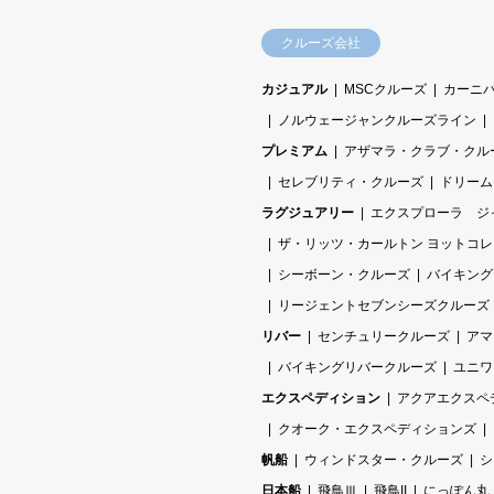
クルーズ会社
カジュアル
MSCクルーズ
カーニ
ノルウェージャンクルーズライン
プレミアム
アザマラ・クラブ・クル
セレブリティ・クルーズ
ドリーム
ラグジュアリー
エクスプローラ ジ
ザ・リッツ・カールトン ヨットコ
シーボーン・クルーズ
バイキング
リージェントセブンシーズクルーズ
リバー
センチュリークルーズ
アマ
バイキングリバークルーズ
ユニワ
エクスペディション
アクアエクスペ
クオーク・エクスペディションズ
帆船
ウィンドスター・クルーズ
シ
日本船
飛鳥Ⅲ
飛鳥II
にっぽん丸