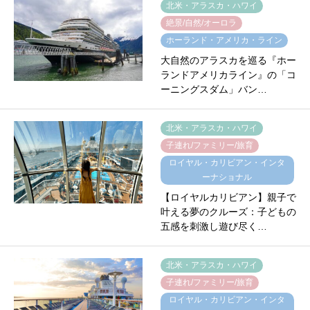
北米・アラスカ・ハワイ
絶景/自然/オーロラ
ホーランド・アメリカ・ライン
大自然のアラスカを巡る『ホー
ランドアメリカライン』の「コ
ーニングスダム」バン…
北米・アラスカ・ハワイ
子連れ/ファミリー/旅育
ロイヤル・カリビアン・インタ
ーナショナル
【ロイヤルカリビアン】親子で
叶える夢のクルーズ：子どもの
五感を刺激し遊び尽く…
北米・アラスカ・ハワイ
子連れ/ファミリー/旅育
ロイヤル・カリビアン・インタ