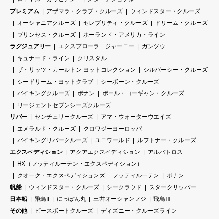
プレミアム
アザマラ・クラブ・クルーズ
ウィンドスター・クルーズ
オーシャニアクルーズ
セレブリティ・クルーズ
ドリーム・クルーズ
プリンセス・クルーズ
ホーランド・アメリカ・ライン
ラグジュアリー
エクスプローラ ジャーニー
ガンツウ
キュナード・ライン
クリスタル
ザ・リッツ・カールトン ヨットコレクション
シルバーシー・クルーズ
シードリーム・ヨットクラブ
シーボーン・クルーズ
バイキングクルーズ
ポナン
ポール・ゴーギャン・クルーズ
リージェントセブンシーズクルーズ
リバー
センチュリークルーズ
アマ・ウォーターウエイズ
エメラルド・クルーズ
クロワジーヨーロッパ
バイキングリバークルーズ
ユニワールド
ルフトナー・クルーズ
エクスペディション
アクアエクスペディション
アルバトロス
HX（フッティルーテン・エクスペディション）
クオーク・エクスペディションズ
フッティルーテン
ポナン
帆船
ウィンドスター・クルーズ
シークラウド
スタークリッパー
日本船
飛鳥II
にっぽん丸
三井オーシャンフジ
飛鳥Ⅲ
その他
ピースボートクルーズ
ディズニー・クルーズライン