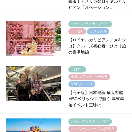
都市！アメリカ発ロイヤルカリ
ビアン「オベーション…
北米・アラスカ・ハワイ
一人旅
カジュアル
【ロイヤルカリビアン／メキシ
コ】クルーズ初心者・ひとり旅
の寄港地編
日本
子連れ/ファミリー/旅育
MSCクルーズ
【完全版】日本発着 最大客船
MSCベリッシマで航く 年末年
始イベント三昧の…
北米・アラスカ・ハワイ
ハネムーン/カップル/記念日