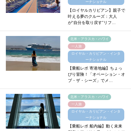
ーナショナル
【ロイヤルカリビアン】親子で
叶える夢のクルーズ：大人
が“自分を取り戻す”リフ…
北米・アラスカ・ハワイ
一人旅
ロイヤル・カリビアン・インタ
ーナショナル
【乗船レポ 寄港地編】ちょっ
ぴり冒険！「オベーション・オ
ブ・ザ・シーズ」でメ…
北米・アラスカ・ハワイ
一人旅
ロイヤル・カリビアン・インタ
ーナショナル
【乗船レポ 船内編】動く未来