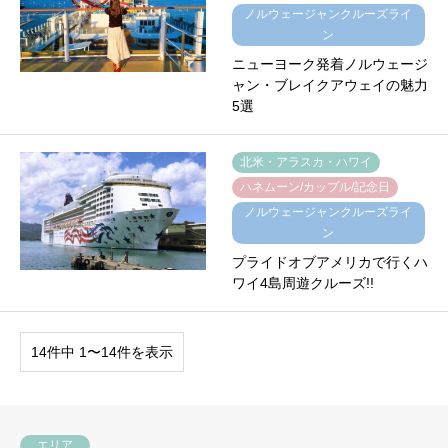
ノルウェージャンクルーズライ
ン
ニューヨーク発着ノルウェージ
ャン・ブレイクアウェイの魅力
5選
北米・アラスカ・ハワイ
ハネムーン/カップル/記念日
ノルウェージャンクルーズライ
ン
プライドオブアメリカで行くハ
ワイ4島周遊クルーズ!!
14件中 1〜14件を表示
エリア