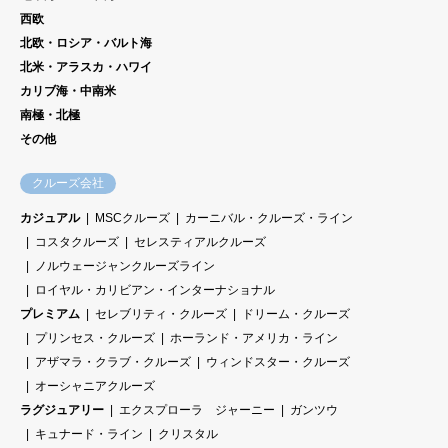
西欧
北欧・ロシア・バルト海
北米・アラスカ・ハワイ
(6)
登録クライアントが当事業者に対し、本サー
カリブ海・中南米
イ
ビスを利用して委託する業務であって、登録
南極・北極
ン
インフルエンサーが登録クライアントの商
その他
フ
品・サービスを実体験し、その内容を以下の
ル
全部または一部の業務により公に紹介する業
クルーズ会社
エ
務。本サイトに表示・掲載されるコンテンツ
カジュアル
MSCクルーズ
カーニバル・クルーズ・ライン
ン
の作成。（この業務は必須とします。）イン
コスタクルーズ
セレスティアルクルーズ
サ
スタグラム等のSNSに表示・掲載されるコン
ノルウェージャンクルーズライン
ー
テンツ（画像、文章、音声等。以下同様。）
ロイヤル・カリビアン・インターナショナル
業
の作成、及び当該SNSにおける登録インフル
プレミアム
セレブリティ・クルーズ
ドリーム・クルーズ
務
エンサーのアカウントを使用しての当該コン
プリンセス・クルーズ
ホーランド・アメリカ・ライン
テンツの投稿・掲載。（この業務は必須とし
アザマラ・クラブ・クルーズ
ウィンドスター・クルーズ
ます。）登録クライアントが希望する媒体に
オーシャニアクルーズ
表示・掲載されるコンテンツの作成。第三者
ラグジュアリー
エクスプローラ ジャーニー
ガンツウ
の媒体に掲載されるコンテンツの作成。
キュナード・ライン
クリスタル