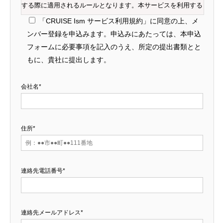
する際に適用されるルールとなります。本サービスを利用する
登録クライアント及び登録インフルエンサーは、本規約に同意
「CRUISE Ism サービス利用規約」に同意の上、メ
して頂いた上でメンバー登録を行って頂きますよう、お願いい
ンバー登録を申込みます。申込みにあたっては、本申込
フォームに必要事項を記入のうえ、所定の提出書類とと
たします。
もに、貴社に提出します。
第１条（定義、規約の構成）
会社名*
本規約上で使用される用語の定義は、次の通りとします。
(1)
当事業者が提供する、インフルエンサー業務
住所*
本
の委託・受託に関するマッチングサービス。
サ
ー
連絡先電話番号*
ビ
ス
連絡先メールアドレス*
(2)
本サービスの情報が掲載された、当事業者が