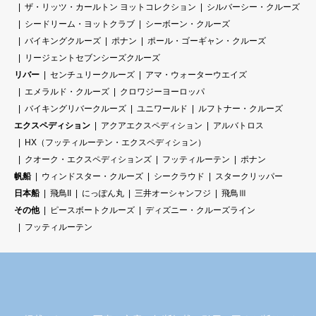
ザ・リッツ・カールトン ヨットコレクション
シルバーシー・クルーズ
シードリーム・ヨットクラブ
シーボーン・クルーズ
(7)
登録クライアントが当事業者に対して行う、
バイキングクルーズ
ポナン
ポール・ゴーギャン・クルーズ
リージェントセブンシーズクルーズ
案
インフルエンサー業務の委託に関する申込み
リバー
センチュリークルーズ
アマ・ウォーターウエイズ
件
の意思通知。
エメラルド・クルーズ
クロワジーヨーロッパ
申
バイキングリバークルーズ
ユニワールド
ルフトナー・クルーズ
込
エクスペディション
アクアエクスペディション
アルバトロス
HX（フッティルーテン・エクスペディション）
２ 当事業者が本サイト上で掲載する本サービスの利用に関する説
クオーク・エクスペディションズ
フッティルーテン
ポナン
明は、本規約の一部を構成するものとします。
帆船
ウィンドスター・クルーズ
シークラウド
スタークリッパー
日本船
飛鳥II
にっぽん丸
三井オーシャンフジ
飛鳥Ⅲ
３ 本規約の内容と前項の説明及びその他、本サービスに関する説
その他
ピースボートクルーズ
ディズニー・クルーズライン
明の内容が異なる場合、これらの説明が本規約に優先する旨の掲載
フッティルーテン
がない限り、本規約が優先して適用されるものとします。
第２条（サービス内容）
当事業者は、本サイトにおいて、以下の各号に定める機能・サー
ビスを含む本サービスを提供します。なお、本サービスの詳細につ