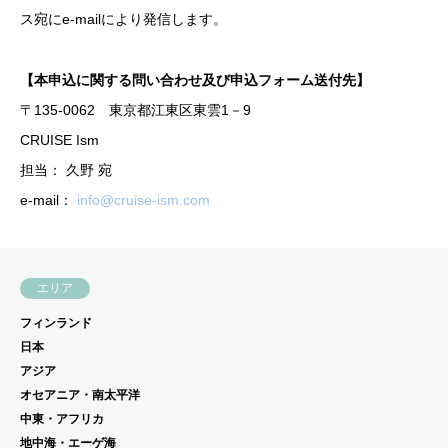
(4)
本サービスの利用による業務の受託を目的と
ス宛にe-mailにより発信します。
の
登
してメンバー登録をする、インフルエンサー
ま
録
に関する業務を営む個人。（フリーランスの
ま
【本申込に関する問い合わせ及び申込フォーム送付先】
イ
インフルエンサーを想定しています。）
に
〒135-0062 東京都江東区東雲1－9
ン
し
フ
CRUISE Ism
て
ル
担当： 久野 宛
く
エ
e-mail：
info@cruise-ism.com
だ
ン
さ
サ
い
ー
。
エリア
フィンランド
(5)
当事業者に本サービスの利用を申込み、当事
日本
メ
業者が必要な審査・手続等を経た後にこれを
アジア
ン
承諾した、登録クライアント及び登録インフ
オセアニア・南太平洋
バ
ルエンサー。
中東・アフリカ
ー
地中海・エーゲ海