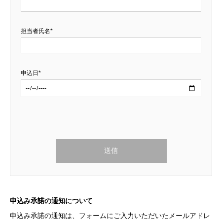
本
運営するウェブサイトの総称であって、メイ
サ
ンページのURLが「https://cruise-ism.com」で
担当者氏名*
イ
あるウェブサイト。
ト
申込日*
(3)
本サービスの利用による業務の委託を目的と
登
してメンバー登録をする法人または個人。
録
（クルーズ旅に関するサービスを提供する事
こ
ク
業者、ならびに当該事業者と業務提携してい
の
ラ
る、または業務提携する計画がある事業者を
フ
イ
想定しています。）
ィ
ア
ー
ン
ル
ト
ド
申込み承諾の通知について
は
申込み承諾の通知は、フォームにご入力いただいたメールアドレ
空