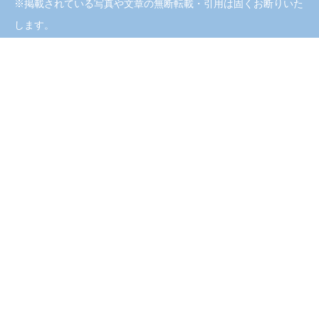
※掲載されている写真や文章の無断転載・引用は固くお断りいた
いては本サイトもご覧下さい。
します。
メンバー情報の登録・更新機能。
登録クライアントが登録インフルエンサーを閲覧・選定する機能。
登録クライアントと登録インフルエンサー間のインフルエンサー業
務に係る案件申込・案件申込に対する承諾または非承諾等の取引を
サポートする機能。
メンバーが作成したコンテンツを表示・掲載し、本サイトの閲覧者
による当該コンテンツの検索・閲覧を可能とする機能。
当事業者の管理下にあるインターネットサーバー（当事業者が選択
した第三者のインターネットサーバーを含みます。）に、前各号の
サービスに関するプログラム・ソフトウェア・その他の付随的技術
（API：アプリケーション・プログラミング・インターフェースを
含みます。以下同じとします。）を設定し、メンバーがインターネ
ット上から本サイトにアクセスすることによって前各号のサービス
の利用及びそれに伴うメンバーのデータ保管を可能にするサービ