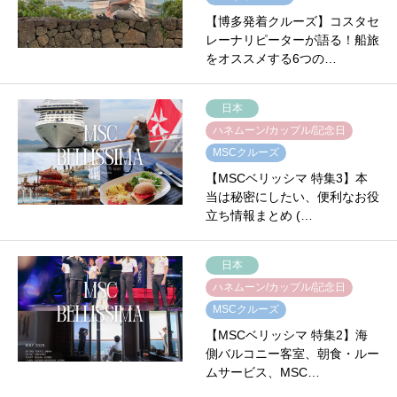
【博多発着クルーズ】コスタセ
レーナリピーターが語る！船旅
をオススメする6つの…
日本
ハネムーン/カップル/記念日
MSCクルーズ
【MSCベリッシマ 特集3】本
当は秘密にしたい、便利なお役
立ち情報まとめ (…
日本
ハネムーン/カップル/記念日
MSCクルーズ
【MSCベリッシマ 特集2】海
側バルコニー客室、朝食・ルー
ムサービス、MSC…