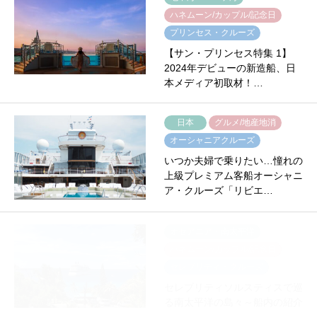
ハネムーン/カップル/記念日
プリンセス・クルーズ
【サン・プリンセス特集 1】
2024年デビューの新造船、日
本メディア初取材！…
日本
グルメ/地産地消
オーシャニアクルーズ
いつか夫婦で乗りたい…憧れの
上級プレミアム客船オーシャニ
ア・クルーズ「リビエ…
オセアニア・南太平洋
ハネムーン/カップル/記念日
セレブリティ・クルーズ
セレブリティソルスティスで巡
る南太平洋の島々～船内の紹介
～