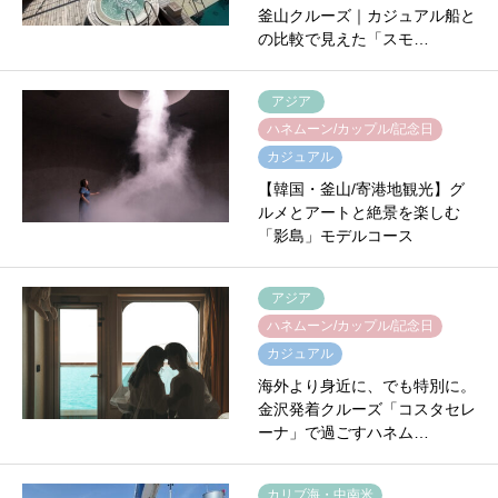
釜山クルーズ｜カジュアル船と
の比較で見えた「スモ…
アジア
ハネムーン/カップル/記念日
カジュアル
【韓国・釜山/寄港地観光】グ
ルメとアートと絶景を楽しむ
「影島」モデルコース
アジア
ハネムーン/カップル/記念日
カジュアル
海外より身近に、でも特別に。
金沢発着クルーズ「コスタセレ
ーナ」で過ごすハネム…
カリブ海・中南米