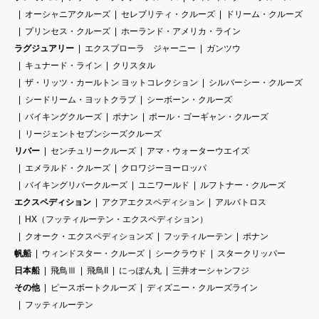
オーシャニアクルーズ
セレブリティ・クルーズ
ドリーム・クルーズ
プリンセス・クルーズ
ホーランド・アメリカ・ライン
ラグジュアリー
エクスプローラ ジャーニー
ガンツウ
キュナード・ライン
クリスタル
ザ・リッツ・カールトン ヨットコレクション
シルバーシー・クルーズ
シードリーム・ヨットクラブ
シーボーン・クルーズ
バイキングクルーズ
ポナン
ポール・ゴーギャン・クルーズ
リージェントセブンシーズクルーズ
リバー
センチュリークルーズ
アマ・ウォーターウエイズ
エメラルド・クルーズ
クロワジーヨーロッパ
バイキングリバークルーズ
ユニワールド
ルフトナー・クルーズ
エクスペディション
アクアエクスペディション
アルバトロス
HX（フッティルーテン・エクスペディション）
クオーク・エクスペディションズ
フッティルーテン
ポナン
帆船
ウィンドスター・クルーズ
シークラウド
スタークリッパー
日本船
飛鳥Ⅲ
飛鳥II
にっぽん丸
三井オーシャンフジ
その他
ピースボートクルーズ
ディズニー・クルーズライン
フッティルーテン