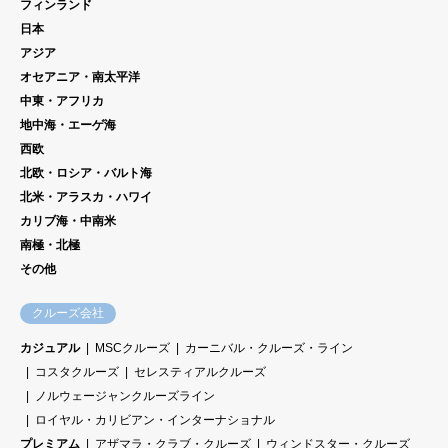
フィンランド
日本
アジア
オセアニア・南太平洋
中東・アフリカ
地中海・エーゲ海
西欧
北欧・ロシア・バルト海
北米・アラスカ・ハワイ
カリブ海・中南米
南極・北極
その他
クルーズ会社
カジュアル
MSCクルーズ
カーニバル・クルーズ・ライン
コスタクルーズ
セレスティアルクルーズ
ノルウェージャンクルーズライン
ロイヤル・カリビアン・インターナショナル
プレミアム
アザマラ・クラブ・クルーズ
ウィンドスター・クルーズ