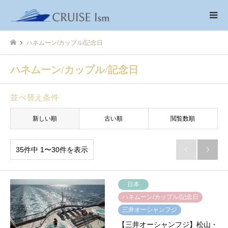
ハネムーン/カップル/記念日
ハネムーン/カップル/記念日
並べ替え条件
新しい順
古い順
閲覧数順
35件中 1〜30件を表示


日本
ハネムーン/カップル/記念日
三井オーシャンフジ
【三井オーシャンフジ】松山・