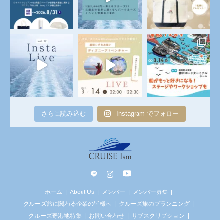
さらに読み込む
Instagram でフォロー
line
Instagram
YouTube
ホーム
About Us
メンバー
メンバー募集
クルーズ旅に関わる企業の皆様へ
クルーズ旅のプランニング
クルーズ寄港地特集
お問い合わせ
サブスクリプション