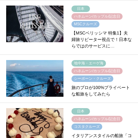
日本
ハネムーン/カップル/記念日
MSCクルーズ
【MSCベリッシマ 特集1】夫
婦旅リピーター視点で！日本な
らではのサービスに…
地中海・エーゲ海
ハネムーン/カップル/記念日
シーボーン・クルーズ
旅のプロが100%プライベート
な船旅をしてみたら
日本
ハネムーン/カップル/記念日
コスタクルーズ
イタリアンスタイルの船旅「コ