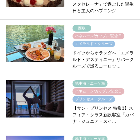
スタセレーナ」で過ごした誕生
日と主人のハプニング…
西欧
ハネムーン/カップル/記念日
エメラルド・クルーズ
ドイツからオランダへ「エメラ
ルド・デスティニー」リバーク
ルーズで巡るヨーロッ…
地中海・エーゲ海
ハネムーン/カップル/記念日
プリンセス・クルーズ
【サン・プリンセス 特集3】ス
フィア・クラス新設客室「カバ
ナ・ジュニア・スイ…
地中海・エーゲ海