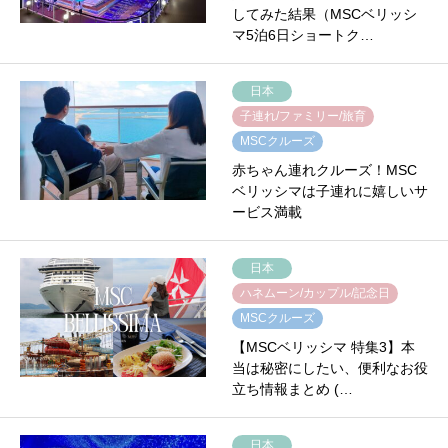
してみた結果（MSCベリッシ
マ5泊6日ショートク…
日本
子連れ/ファミリー/旅育
MSCクルーズ
赤ちゃん連れクルーズ！MSC
ベリッシマは子連れに嬉しいサ
ービス満載
日本
ハネムーン/カップル/記念日
MSCクルーズ
【MSCベリッシマ 特集3】本
当は秘密にしたい、便利なお役
立ち情報まとめ (…
日本