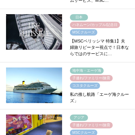
ムサービス、MSC…
日本
ハネムーン/カップル/記念日
MSCクルーズ
【MSCベリッシマ 特集1】夫
婦旅リピーター視点で！日本な
らではのサービスに…
地中海・エーゲ海
子連れ/ファミリー/旅育
コスタクルーズ
私の推し航路「エーゲ海クルー
ズ」
アジア
子連れ/ファミリー/旅育
MSCクルーズ