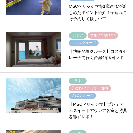
MSCベリッシマを1歳連れで楽
しめたポイント紹介！子連れこ
そ予約して欲しいア…
アジア
グルメ/地産地消
コスタクルーズ
【博多発着クルーズ】コスタセ
レーナで行く台湾4泊5日レポ
日本
子連れ/ファミリー/旅育
MSCクルーズ
【MSCべリッシマ】プレミア
ムスイートアウレア客室と特典
を徹底レポ！