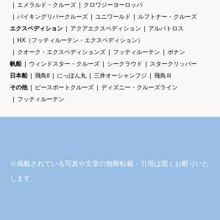
エメラルド・クルーズ
クロワジーヨーロッパ
バイキングリバークルーズ
ユニワールド
ルフトナー・クルーズ
エクスペディション
アクアエクスペディション
アルバトロス
HX（フッティルーテン・エクスペディション）
クオーク・エクスペディションズ
フッティルーテン
ポナン
帆船
ウィンドスター・クルーズ
シークラウド
スタークリッパー
日本船
飛鳥II
にっぽん丸
三井オーシャンフジ
飛鳥Ⅲ
その他
ピースボートクルーズ
ディズニー・クルーズライン
フッティルーテン
※掲載されている写真や文章の無断転載・引用は固くお断りいた
します。