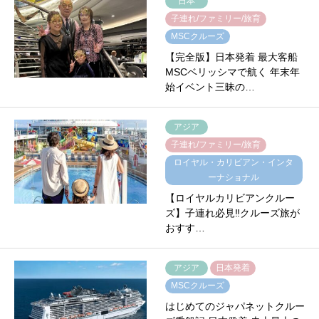
日本
子連れ/ファミリー/旅育
MSCクルーズ
【完全版】日本発着 最大客船
MSCベリッシマで航く 年末年
始イベント三昧の…
アジア
子連れ/ファミリー/旅育
ロイヤル・カリビアン・インタ
ーナショナル
【ロイヤルカリビアンクルー
ズ】子連れ必見‼︎クルーズ旅が
おすす…
アジア
日本発着
MSCクルーズ
はじめてのジャパネットクルー