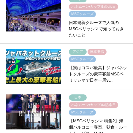
ハネムーン/カップル/記念日
MSCクルーズ
日本発着クルーズで人気の
MSCベリッシマで知っておき
たいこと
アジア
日本発着
MSCクルーズ
【実はコスパ最高】ジャパネッ
トクルーズの豪華客船MSCベ
リッシマで日本一周9…
日本
ハネムーン/カップル/記念日
MSCクルーズ
【MSCベリッシマ 特集2】海
側バルコニー客室、朝食・ルー