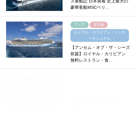
ズ乗船記 日本発着 史上最大の
豪華客船MSCベリ…
アジア
女子旅
ロイヤル・カリビアン・インタ
ーナショナル
【アンセム・オブ・ザ・シーズ
前篇】ロイヤル・カリビアン
無料レストラン・食…
カリブ海・中南米
一人旅
ロイヤル・カリビアン・インタ
ーナショナル
遂に世界最大の豪華客船「アイ
コン・オブ・ザ・シーズ」が登
場！ロイヤルカリビア…
日本
女子旅