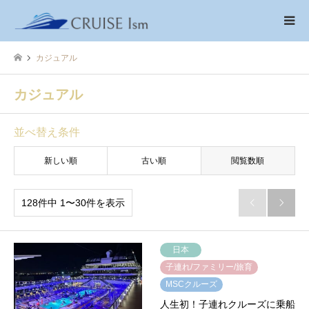
カジュアル
カジュアル
並べ替え条件
新しい順
古い順
閲覧数順
128件中 1〜30件を表示


日本
子連れ/ファミリー/旅育
MSCクルーズ
人生初！子連れクルーズに乗船