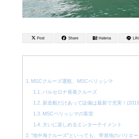
Post
Share
Hatena
LI
1.
MSCクルーズ運航、MSCベリッシマ
1.1.
バルセロナ発着クルーズ
1.2.
新造船だけあって設備は最新で充実！(201
1.3.
MSCベリッシマの客室
1.4.
大いに楽しめるエンターテイメント
2.
“地中海クルーズ”といっても、寄港地のバリエ