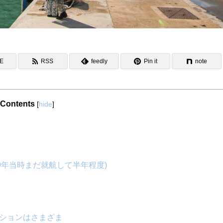
NE
RSS
feedly
Pin it
note
Contents
[
hide
]
9年当時まだ就航して半年程度)
ーションはさまざま