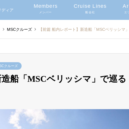
Members
Cruise Lines
Ar
グメディア
メンバー
船会社
エ
日
MSCクルーズ
【前篇 船内レポート】新造船「MSCベリッシマ
SCクルーズ
新造船「MSCベリッシマ」で巡る