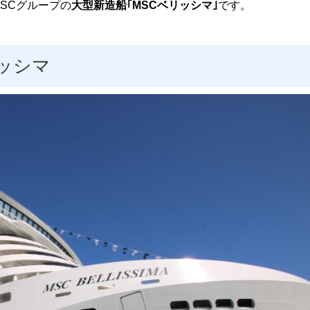
SCグループの
大型新造船｢MSCベリッシマ｣
です。
リッシマ