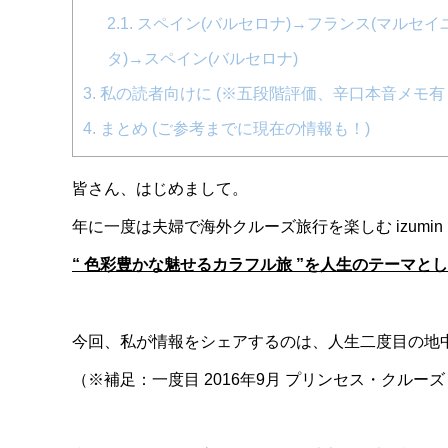
2.1.
スペイン(バルセロナ)→フランス(マルセイ
タ)→スペイン(バルセロナ)
3.
私の読者向けに (※五段階評価、辛口本音メモ有
4.
まとめ (ご参考までに現在の情報も！)
皆さん、はじめまして。
年に一度は夫婦で海外クルーズ旅行を楽しむ izumin
“ 色彩豊かな魅せるカラフル旅 ”を人生のテーマ
今回、私が情報をシェアするのは、人生二度目の地
（※補足：一度目 2016年9月 プリンセス・クル