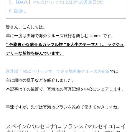
5.
【DAY6】マルタ(バレッタ) 2019年10月30日(水)
6.
最後に
皆さん、こんにちは。
年に一度は夫婦で海外クルーズ旅行を楽しむ izumin です。
“ 色彩豊かな魅せるカラフル旅 ”を人生のテーマとし、ラグジュ
アリーな船旅を好んでいます。
新造船「MSCベリッシマ」で巡る地中海クルーズの前篇
では、
主に船内の様子などを紹介しました。
本記事はその後篇で、寄港地の写真記録を中心にシェアします。
早速ですが、先ずは寄港地プランを改めて伝えておきますね。
スペイン(バルセロナ)→フランス (マルセイユ)→イ