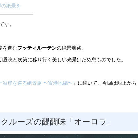
岸の絶景を
iです。
岸を進む
フッティルーテン
の絶景航路。
、朝昼晩と次第に移り行く美しい光景はため息ものでした。
ー沿岸を巡る絶景旅 〜寄港地編〜
」に続いて、今回は船上から
ークルーズの醍醐味「オーロラ」