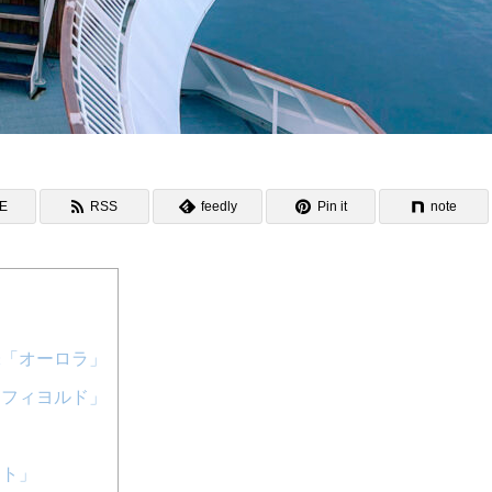
NE
RSS
feedly
Pin it
note
味「オーロラ」
「フィヨルド」
ット」