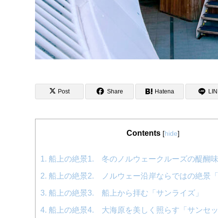
Post
Share
Hatena
LI
Contents
[
hide
]
1.
船上の絶景1. 冬のノルウェークルーズの醍醐
2.
船上の絶景2. ノルウェー沿岸ならではの絶景
3.
船上の絶景3. 船上から拝む「サンライズ」
4.
船上の絶景4. 大海原を美しく照らす「サンセ