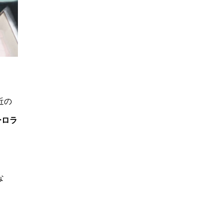
近の
ーロラ
な