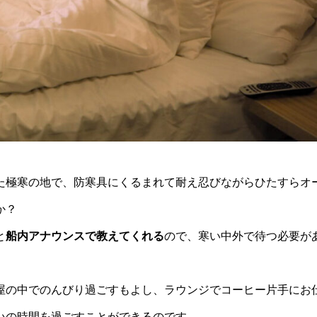
た極寒の地で、防寒具にくるまれて耐え忍びながらひたすらオ
か？
と
船内アナウンスで教えてくれる
ので、寒い中外で待つ必要が
屋の中でのんびり過ごすもよし、ラウンジでコーヒー片手にお
いの時間を過ごすことができるのです。