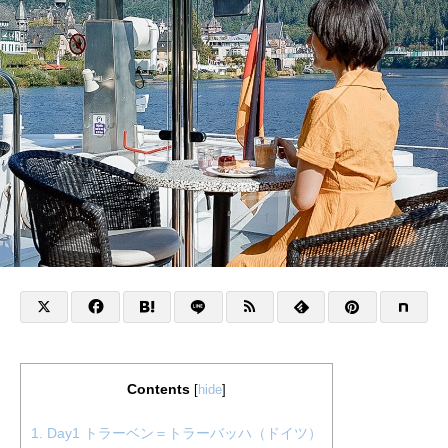
Contents
[
hide
]
1.
Day1 トラーベン＝トラーバッハ（ドイツ）