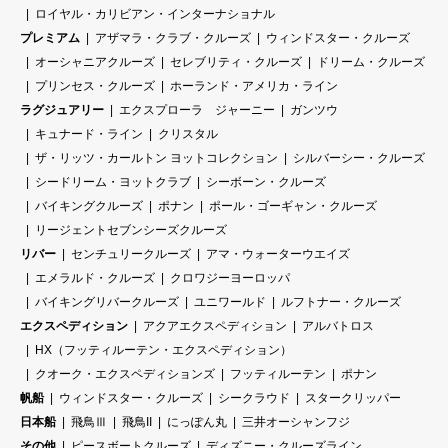
ロイヤル・カリビアン・インターナショナル
プレミアム
アザマラ・クラブ・クルーズ
ウィンドスター・クルーズ
オーシャニアクルーズ
セレブリティ・クルーズ
ドリーム・クルーズ
プリンセス・クルーズ
ホーランド・アメリカ・ライン
ラグジュアリー
エクスプローラ ジャーニー
ガンツウ
キュナード・ライン
クリスタル
ザ・リッツ・カールトン ヨットコレクション
シルバーシー・クルーズ
シードリーム・ヨットクラブ
シーボーン・クルーズ
バイキングクルーズ
ポナン
ポール・ゴーギャン・クルーズ
リージェントセブンシーズクルーズ
リバー
センチュリークルーズ
アマ・ウォーターウエイズ
エメラルド・クルーズ
クロワジーヨーロッパ
バイキングリバークルーズ
ユニワールド
ルフトナー・クルーズ
エクスペディション
アクアエクスペディション
アルバトロス
HX（フッティルーテン・エクスペディション）
クオーク・エクスペディションズ
フッティルーテン
ポナン
帆船
ウィンドスター・クルーズ
シークラウド
スタークリッパー
日本船
飛鳥Ⅲ
飛鳥II
にっぽん丸
三井オーシャンフジ
その他
ピースボートクルーズ
ディズニー・クルーズライン