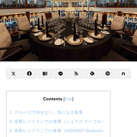
Contents
[
hide
]
1.
クルーズで外せない、気になる食事
2.
有料レストランでの食事（シェフズ テーブル）
3.
有料レストランでの食事（HOOKED Seafood）