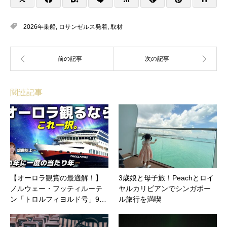
2026年乗船
,
ロサンゼルス発着
,
取材
関連記事
【オーロラ観賞の最適解！】
3歳娘と母子旅！Peachとロイ
ノルウェー・フッティルーテ
ヤルカリビアンでシンガポー
ン「トロルフィヨルド号」9…
ル旅行を満喫