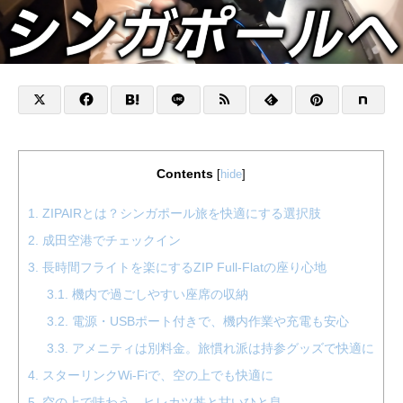
Contents
[
hide
]
1.
ZIPAIRとは？シンガポール旅を快適にする選択肢
2.
成田空港でチェックイン
3.
長時間フライトを楽にするZIP Full-Flatの座り心地
3.1.
機内で過ごしやすい座席の収納
3.2.
電源・USBポート付きで、機内作業や充電も安心
3.3.
アメニティは別料金。旅慣れ派は持参グッズで快適に
4.
スターリンクWi-Fiで、空の上でも快適に
5.
空の上で味わう、ヒレカツ丼と甘いひと息