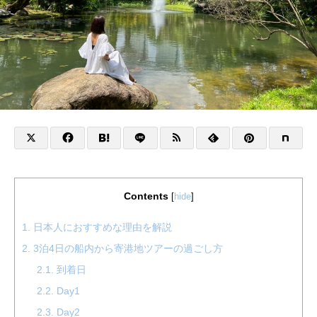
Contents
[
hide
]
1.
日本人におすすめな理由を解説
2.
3泊4日の船内から寄港地ツアーの過ごし方
2.1.
到着日
2.2.
Day1
2.3.
Day2