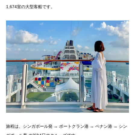
1,674室の大型客船です。
旅程は、シンガポール発 → ポートクラン港 → ペナン港 → シン