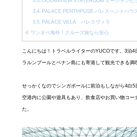
3.3.
OCEANVIEW STATEROOM オーシャ
3.4.
PALACE PENTHPUSE パレスペントハウ
3.5.
PALACE VILLA パレスヴィラ
4.
ワンオペ海外！クルーズ旅なら安心
こんにちは！トラベルライターのYUCOです。3泊
ラルンプールとペナン島にも寄港して観光できる満
せっかくなのでシンガポールに前泊もしながら4白5
空港内に公園や遊具もあり、飲食店やお買い物コー
た。