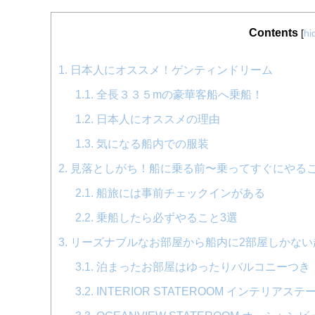
Contents
[
hi
1.
日本人にオススメ！ゲンティンドリーム
1.1.
全長３３５mの豪華客船へ乗船！
1.2.
日本人にオススメの理由
1.3.
気になる船内での服装
2.
見落としがち！船に乗る前〜乗ってすぐにやる
2.1.
船旅には事前チェックインがある
2.2.
乗船したら必ずやること3選
3.
リーズナブルなお部屋から船内に2部屋しかない
3.1.
泊まったお部屋はゆったりバルコニーつき
3.2.
INTERIOR STATEROOM インテリアス