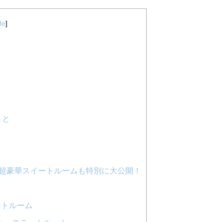
de
]
こと
超豪華スイートルームも特別に大公開！
テートルーム