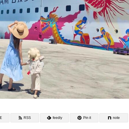
NE
RSS
feedly
Pin it
note