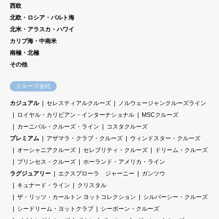
西欧
北欧・ロシア・バルト海
北米・アラスカ・ハワイ
カリブ海・中南米
南極・北極
その他
クルーズ会社
カジュアル
セレスティアルクルーズ
ノルウェージャンクルーズライン
ロイヤル・カリビアン・インターナショナル
MSCクルーズ
カーニバル・クルーズ・ライン
コスタクルーズ
プレミアム
アザマラ・クラブ・クルーズ
ウィンドスター・クルーズ
オーシャニアクルーズ
セレブリティ・クルーズ
ドリーム・クルーズ
プリンセス・クルーズ
ホーランド・アメリカ・ライン
ラグジュアリー
エクスプローラ ジャーニー
ガンツウ
キュナード・ライン
クリスタル
ザ・リッツ・カールトン ヨットコレクション
シルバーシー・クルーズ
シードリーム・ヨットクラブ
シーボーン・クルーズ