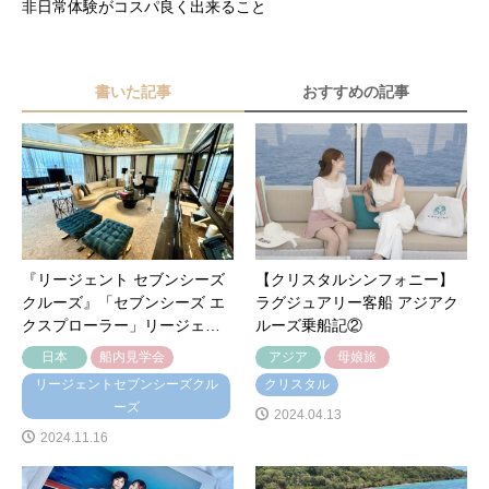
非日常体験がコスパ良く出来ること
書いた記事
おすすめの記事
『リージェント セブンシーズ
【クリスタルシンフォニー】
クルーズ』「セブンシーズ エ
ラグジュアリー客船 アジアク
クスプローラー」リージェ…
ルーズ乗船記②
日本
船内見学会
アジア
母娘旅
リージェントセブンシーズクル
クリスタル
ーズ
2024.04.13
2024.11.16