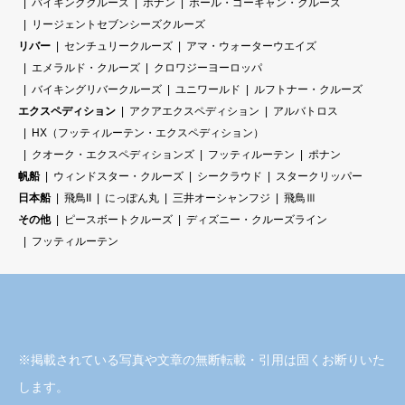
バイキングクルーズ
ポナン
ポール・ゴーギャン・クルーズ
リージェントセブンシーズクルーズ
リバー
センチュリークルーズ
アマ・ウォーターウエイズ
エメラルド・クルーズ
クロワジーヨーロッパ
バイキングリバークルーズ
ユニワールド
ルフトナー・クルーズ
エクスペディション
アクアエクスペディション
アルバトロス
HX（フッティルーテン・エクスペディション）
クオーク・エクスペディションズ
フッティルーテン
ポナン
帆船
ウィンドスター・クルーズ
シークラウド
スタークリッパー
日本船
飛鳥II
にっぽん丸
三井オーシャンフジ
飛鳥Ⅲ
その他
ピースボートクルーズ
ディズニー・クルーズライン
フッティルーテン
※掲載されている写真や文章の無断転載・引用は固くお断りいた
します。