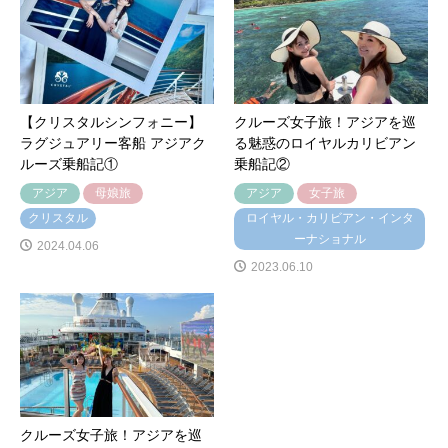
【クリスタルシンフォニー】
クルーズ女子旅！アジアを巡
ラグジュアリー客船 アジアク
る魅惑のロイヤルカリビアン
ルーズ乗船記①
乗船記②
アジア
母娘旅
アジア
女子旅
クリスタル
ロイヤル・カリビアン・インタ
ーナショナル
2024.04.06
2023.06.10
クルーズ女子旅！アジアを巡