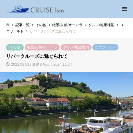
記事一覧
その他
絶景/自然/オーロラ
グルメ/地産地消
ユ
ニワールド
リバークルーズに魅せられて
その他
絶景/自然/オーロラ
グルメ/地産地消
ユニワールド
リバークルーズに魅せられて
2022.09.01 / 最終更新日：2024.11.04