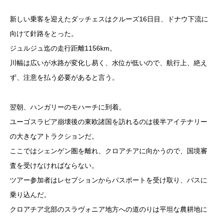
新しい乗客を迎えたダッチェスはクルーズ16日目、ドナウ下流に
向けて針路をとった。
ジュルジュ迄の走行距離1156km。
川幅は広いが水路が変化し易く、水位が低いので、航行上、絶え
ず、注意を払う必要があると言う。
翌朝、ハンガリーのモハーチに到着。
ユーゴスラビア崩壊後の東欧諸国を訪れるのは後半アイテナリー
の大きなアトラクションだ。
ここではシェンゲン圏を離れ、クロアチアに向かうので、国境審
査を受けなければならない。
ツアー参加者はレセプションからパスポートを受け取り、バスに
乗り込んだ。
クロアチア北部のスラヴォニア地方への道のりは平坦な農耕地に