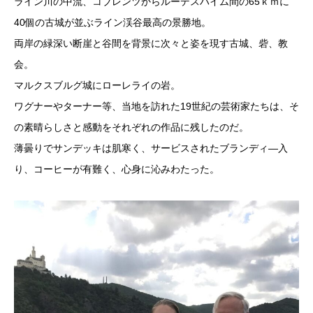
ライン川の中流、コブレンツからルーデスハイム間の65ｋｍに
40個の古城が並ぶライン渓谷最高の景勝地。
両岸の緑深い断崖と谷間を背景に次々と姿を現す古城、砦、教
会。
マルクスブルグ城にローレライの岩。
ワグナーやターナー等、当地を訪れた19世紀の芸術家たちは、そ
の素晴らしさと感動をそれぞれの作品に残したのだ。
薄曇りでサンデッキは肌寒く、サービスされたブランディ―入
り、コーヒーが有難く、心身に沁みわたった。