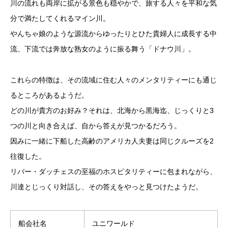
川の流れも両岸に拡がる景色も穏やかで、旅する人々を平和な気
分で満たしてくれるマイン川。
やんちゃ娘のような源流からゆったりとひた貴婦人に成長する中
流、下流では奔放な熟女のように振る舞う「ドナウ川」。
これらの特徴は、その流域に住む人々のメンタリティーにも通じ
るところがあるようだ。
どの川が貴方のお好み？それは、北海から黒海迄、じっくりと3
つの川と向き合えば、自から答えが見つかるだろう。
因みに一緒に下船した高齢のアメリカ人夫妻は同じクルーズを2
往復した。
リバー・ダッチェスの至福のホスピタリティーに包まれながら、
川達とじっくり対話し、その答えをやっと見つけたようだ。
船会社名
ユニワールド