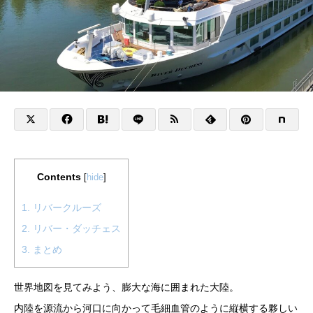
Contents
[
hide
]
1.
リバークルーズ
2.
リバー・ダッチェス
3.
まとめ
世界地図を見てみよう、膨大な海に囲まれた大陸。
内陸を源流から河口に向かって毛細血管のように縦横する夥しい