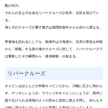
数の河川。
それらの主な川を辿るリバークルーズが近年、注目を浴びてい
る。
海と川のクルーズが齎す魅力は地理的条件からも自から異なる。
寄港地を訪れるにしても、航海中は大海原か、沿岸の景色を外側
から「傍観」する形の海のクルーズに対して、リバークルーズで
は乗船したその瞬間から「参加体験」が始まる。
リバークルーズ
キャビンはほとんどが外側キャビンだから、川幅に広さに拘わら
ず、デッキにいようが、ラウンジやキャビンにいようが、両岸に
繰り広げられる現地の人々の営みと息吹に絶えず摂し、自らもそ
の中に溶け込んでいくような高揚した気分になってしまう。