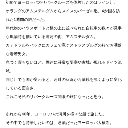
初めてヨーロッパのリバークルーズを体験したのはライン川。
オランダのアムステルダムからスイスのバーゼル迄、4か国を訪
れた1週間の旅だった。
年代物のハウスボートと橋の上に並べられた自転車の数々が見事
な風物詩を描いている運河の街、アムステルダム。
カテドラルをバックにカフェで寛ぐストラスブルグの粋でお洒落
な老若男女。
息つく暇もないほど、両岸に荘厳な要塞や古城が現れるドイツ流
域。
同じ川でも国が変わると、河畔の状況が万華鏡を覗くように変化
している面白さ。
これこそ私のリバークルーズ開眼の旅になったと思う。
あれから40年、ヨーロッパの河川を様々な船で旅した。
その中でも特筆したいのは、念願だったヨーロッパ大横断。