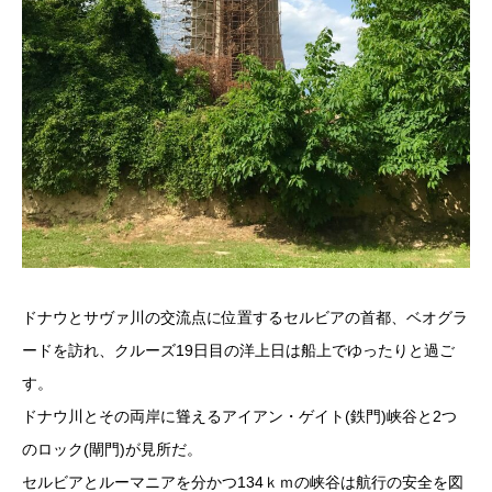
ドナウとサヴァ川の交流点に位置するセルビアの首都、ベオグラ
ードを訪れ、クルーズ19日目の洋上日は船上でゆったりと過ご
す。
ドナウ川とその両岸に聳えるアイアン・ゲイト(鉄門)峡谷と2つ
のロック(閘門)が見所だ。
セルビアとルーマニアを分かつ134ｋｍの峡谷は航行の安全を図