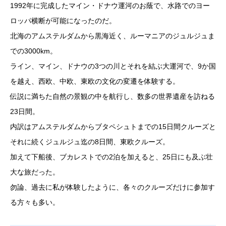
1992年に完成したマイン・ドナウ運河のお蔭で、水路でのヨー
ロッパ横断が可能になったのだ。
北海のアムステルダムから黒海近く、ルーマニアのジュルジュま
での3000km。
ライン、マイン、ドナウの3つの川とそれを結ぶ大運河で、9か国
を越え、西欧、中欧、東欧の文化の変遷を体験する。
伝説に満ちた自然の景観の中を航行し、数多の世界遺産を訪ねる
23日間。
内訳はアムステルダムからブタペシュトまでの15日間クルーズと
それに続くジュルジュ迄の8日間、東欧クルーズ。
加えて下船後、ブカレストでの2泊を加えると、25日にも及ぶ壮
大な旅だった。
勿論、過去に私が体験したように、各々のクルーズだけに参加す
る方々も多い。