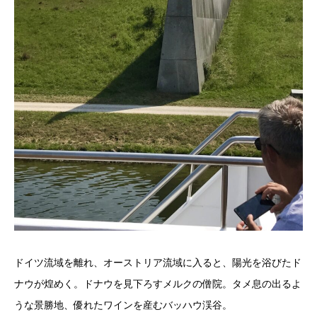
ドイツ流域を離れ、オーストリア流域に入ると、陽光を浴びたド
ナウが煌めく。ドナウを見下ろすメルクの僧院。タメ息の出るよ
うな景勝地、優れたワインを産むバッハウ渓谷。