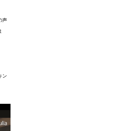
の声
ま
キン