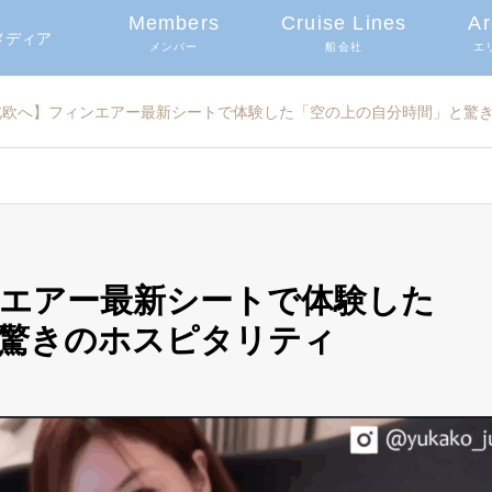
Members
Cruise Lines
Ar
グメディア
メンバー
船会社
エ
北欧へ】フィンエアー最新シートで体験した「空の上の自分時間」と驚
エアー最新シートで体験した
と驚きのホスピタリティ