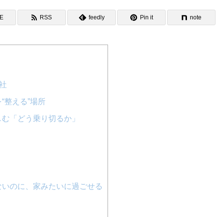
NE
RSS
feedly
Pin it
note
社
“整える”場所
しむ「どう乗り切るか」
ないのに、家みたいに過ごせる