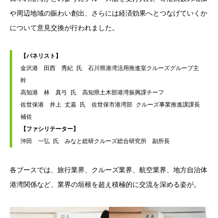
や周辺地域の賑わい創出、さらには経済効果へとつなげていくか
について意見交換が行われました。
【パネリスト】
金沢港　田西　秀紀 氏　石川県港湾活用推進室クルーズグループ主
幹
高知港　林　真弓 氏　高知県土木部港湾振興課チーフ
佐世保港　井上 丈嘉 氏　佐世保市港湾部 クルーズ事業推進課課長
補佐
【ファシリテーター】
沖田　一弘 氏　みなと総研クルーズ総合研究所　副所長
各ブースでは、旅行業界、クルーズ業界、航空業界、地方自治体
港湾関係など、業界の垣根を超え積極的に交流を深める姿が。