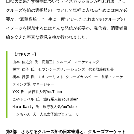
口拡大に果たす役割についてディスカッションが行われました。
クルーズを旅の選択肢の一つとして気軽に入れるためには何が必
要か、”豪華客船”、”一生に一度”といったこれまでのクルーズの
イメージを脱却するにはどんな発信が必要か、発信者、消費者目
線を交えた率直な意見交換が行われました。
【パネリスト】
山本 佳之介 氏　商船三井クルーズ　マーケティング
榎本 律子 氏　セブンシーズリレーションズ　代表取締役社長
橋本 行彦 氏　ミキツーリスト クルーズカンパニー　営業・マーケ
ティング課 マネージャー
YKK 氏　旅行系人気YouTuber
こやトラベル 氏　旅行系人気YouTuber
Haru Daily 氏　旅行系人気YouTuber
トンちゃん 氏　人気女子旅プロデューサー
第3部 さらなるクルーズ船の日本寄港と、クルーズマーケット