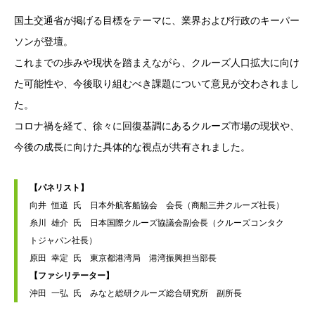
国土交通省が掲げる目標をテーマに、業界および行政のキーパー
ソンが登壇。
これまでの歩みや現状を踏まえながら、クルーズ人口拡大に向け
た可能性や、今後取り組むべき課題について意見が交わされまし
た。
コロナ禍を経て、徐々に回復基調にあるクルーズ市場の現状や、
今後の成長に向けた具体的な視点が共有されました。
【パネリスト】
向井 恒道 氏　日本外航客船協会　会長（商船三井クルーズ社長）
糸川 雄介 氏　日本国際クルーズ協議会副会長（クルーズコンタク
トジャパン社長）　
原田 幸定 氏　東京都港湾局　港湾振興担当部長　
【ファシリテーター】
沖田 一弘 氏　みなと総研クルーズ総合研究所　副所長