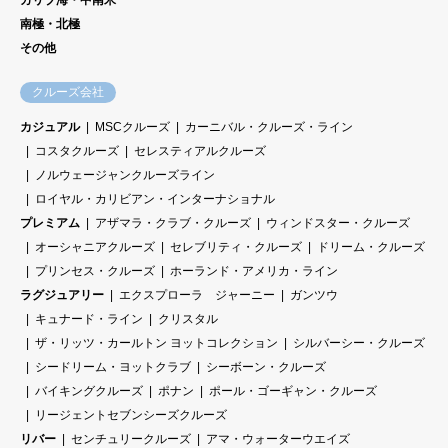
カリブ海・中南米
南極・北極
その他
クルーズ会社
カジュアル
MSCクルーズ
カーニバル・クルーズ・ライン
コスタクルーズ
セレスティアルクルーズ
ノルウェージャンクルーズライン
ロイヤル・カリビアン・インターナショナル
プレミアム
アザマラ・クラブ・クルーズ
ウィンドスター・クルーズ
オーシャニアクルーズ
セレブリティ・クルーズ
ドリーム・クルーズ
プリンセス・クルーズ
ホーランド・アメリカ・ライン
ラグジュアリー
エクスプローラ ジャーニー
ガンツウ
キュナード・ライン
クリスタル
ザ・リッツ・カールトン ヨットコレクション
シルバーシー・クルーズ
シードリーム・ヨットクラブ
シーボーン・クルーズ
バイキングクルーズ
ポナン
ポール・ゴーギャン・クルーズ
リージェントセブンシーズクルーズ
リバー
センチュリークルーズ
アマ・ウォーターウエイズ