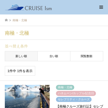
南極・北極
南極・北極
並べ替え条件
新しい順
古い順
閲覧数順
1件中 1件を表示
南極・北極
ハネムーン/カップル/記念日
セレブリティ・クルーズ
【南極クルーズ旅行記】セレブ