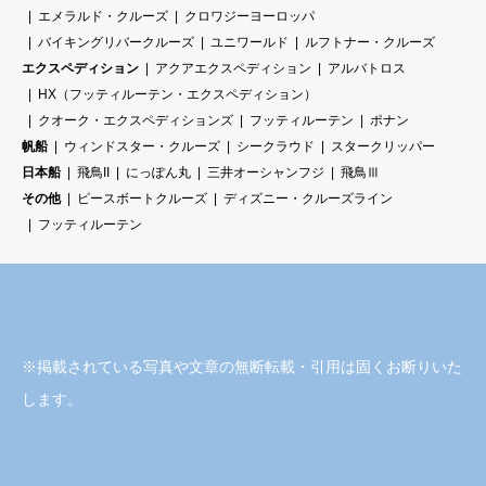
エメラルド・クルーズ
クロワジーヨーロッパ
バイキングリバークルーズ
ユニワールド
ルフトナー・クルーズ
エクスペディション
アクアエクスペディション
アルバトロス
HX（フッティルーテン・エクスペディション）
クオーク・エクスペディションズ
フッティルーテン
ポナン
帆船
ウィンドスター・クルーズ
シークラウド
スタークリッパー
日本船
飛鳥II
にっぽん丸
三井オーシャンフジ
飛鳥Ⅲ
その他
ピースボートクルーズ
ディズニー・クルーズライン
フッティルーテン
※掲載されている写真や文章の無断転載・引用は固くお断りいた
します。