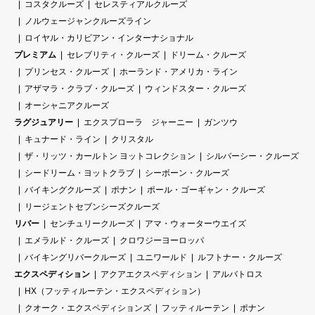
コスタクルーズ
セレスティアルクルーズ
ノルウェージャンクルーズライン
ロイヤル・カリビアン・インターナショナル
プレミアム
セレブリティ・クルーズ
ドリーム・クルーズ
プリンセス・クルーズ
ホーランド・アメリカ・ライン
アザマラ・クラブ・クルーズ
ウィンドスター・クルーズ
オーシャニアクルーズ
ラグジュアリー
エクスプローラ ジャーニー
ガンツウ
キュナード・ライン
クリスタル
ザ・リッツ・カールトン ヨットコレクション
シルバーシー・クルーズ
シードリーム・ヨットクラブ
シーボーン・クルーズ
バイキングクルーズ
ポナン
ポール・ゴーギャン・クルーズ
リージェントセブンシーズクルーズ
リバー
センチュリークルーズ
アマ・ウォーターウエイズ
エメラルド・クルーズ
クロワジーヨーロッパ
バイキングリバークルーズ
ユニワールド
ルフトナー・クルーズ
エクスペディション
アクアエクスペディション
アルバトロス
HX（フッティルーテン・エクスペディション）
クオーク・エクスペディションズ
フッティルーテン
ポナン