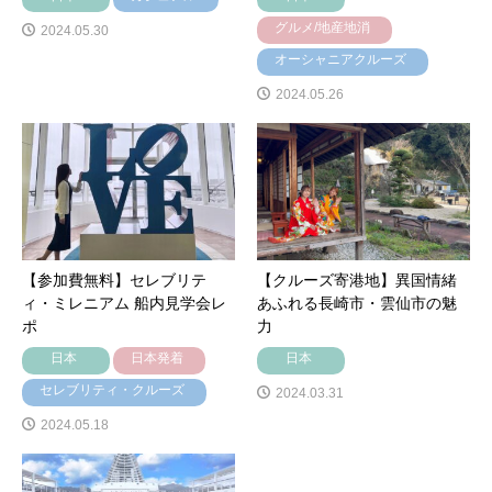
グルメ/地産地消
2024.05.30
オーシャニアクルーズ
2024.05.26
【参加費無料】セレブリテ
【クルーズ寄港地】異国情緒
ィ・ミレニアム 船内見学会レ
あふれる長崎市・雲仙市の魅
ポ
力
日本
日本発着
日本
セレブリティ・クルーズ
2024.03.31
2024.05.18