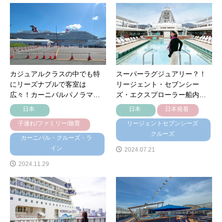
カジュアルクラスの中でも特
スーパーラグジュアリー？！
にリーズナブルで客室は
リージェント・セブンシー
広々！カーニバルパノラマ…
ズ・エクスプローラー船内…
日本
日本
日本発着
子連れ/ファミリー/旅育
リージェントセブンシーズ
クルーズ
カーニバル・クルーズ・ラ
イン
2024.07.21
2024.11.29