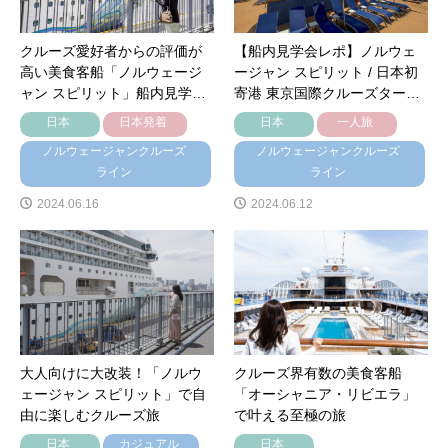
クルーズ愛好者からの評価が
【船内見学会レポ】ノルウェ
高い美食客船「ノルウェージ
ージャン スピリット / 日本初
ャン スピリット」船内見学…
寄港 東京国際クルーズター…
日本
日本発着
日本
一人旅
ノルウェージャンクルーズ
ノルウェージャンクルーズ
ライン
ライン
2024.06.16
2024.06.12
大人向けに大改装！「ノルウ
クルーズ界有数の美食客船
ェージャン スピリット」で自
「オーシャニア・リビエラ」
由に楽しむクルーズ旅
で叶える至極の旅
日本
カジュアル
日本