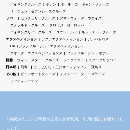
バイキングクルーズ
ポナン
ポール・ゴーギャン・クルーズ
リージェントセブンシーズクルーズ
リバー
センチュリークルーズ
アマ・ウォーターウエイズ
エメラルド・クルーズ
クロワジーヨーロッパ
バイキングリバークルーズ
ユニワールド
ルフトナー・クルーズ
エクスペディション
アクアエクスペディション
アルバトロス
HX（フッティルーテン・エクスペディション）
クオーク・エクスペディションズ
フッティルーテン
ポナン
帆船
ウィンドスター・クルーズ
シークラウド
スタークリッパー
日本船
飛鳥II
にっぽん丸
三井オーシャンフジ
飛鳥Ⅲ
その他
ピースボートクルーズ
ディズニー・クルーズライン
フッティルーテン
※掲載されている写真や文章の無断転載・引用は固くお断りいた
します。