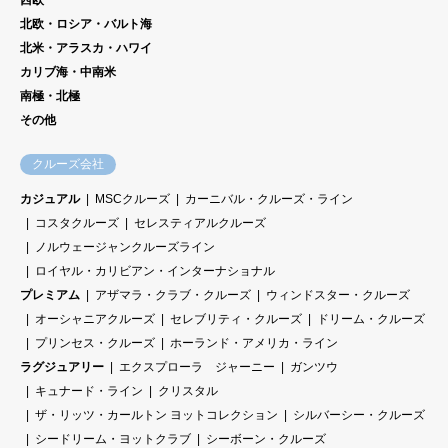
西欧
北欧・ロシア・バルト海
北米・アラスカ・ハワイ
カリブ海・中南米
南極・北極
その他
クルーズ会社
カジュアル
MSCクルーズ
カーニバル・クルーズ・ライン
コスタクルーズ
セレスティアルクルーズ
ノルウェージャンクルーズライン
ロイヤル・カリビアン・インターナショナル
プレミアム
アザマラ・クラブ・クルーズ
ウィンドスター・クルーズ
オーシャニアクルーズ
セレブリティ・クルーズ
ドリーム・クルーズ
プリンセス・クルーズ
ホーランド・アメリカ・ライン
ラグジュアリー
エクスプローラ ジャーニー
ガンツウ
キュナード・ライン
クリスタル
ザ・リッツ・カールトン ヨットコレクション
シルバーシー・クルーズ
シードリーム・ヨットクラブ
シーボーン・クルーズ