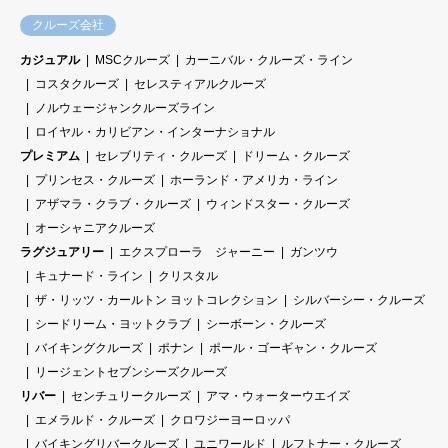
クルーズ会社
カジュアル
MSCクルーズ
カーニバル・クルーズ・ライン
コスタクルーズ
セレスティアルクルーズ
ノルウェージャンクルーズライン
ロイヤル・カリビアン・インターナショナル
プレミアム
セレブリティ・クルーズ
ドリーム・クルーズ
プリンセス・クルーズ
ホーランド・アメリカ・ライン
アザマラ・クラブ・クルーズ
ウィンドスター・クルーズ
オーシャニアクルーズ
ラグジュアリー
エクスプローラ ジャーニー
ガンツウ
キュナード・ライン
クリスタル
ザ・リッツ・カールトン ヨットコレクション
シルバーシー・クルーズ
シードリーム・ヨットクラブ
シーボーン・クルーズ
バイキングクルーズ
ポナン
ポール・ゴーギャン・クルーズ
リージェントセブンシーズクルーズ
リバー
センチュリークルーズ
アマ・ウォーターウエイズ
エメラルド・クルーズ
クロワジーヨーロッパ
バイキングリバークルーズ
ユニワールド
ルフトナー・クルーズ