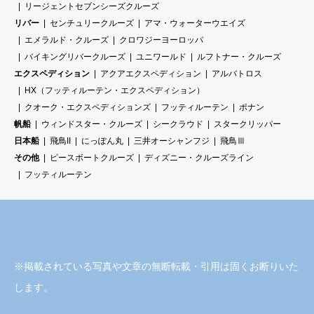
リージェントセブンシーズクルーズ
リバー
センチュリークルーズ
アマ・ウォーターウエイズ
エメラルド・クルーズ
クロワジーヨーロッパ
バイキングリバークルーズ
ユニワールド
ルフトナー・クルーズ
エクスペディション
アクアエクスペディション
アルバトロス
HX（フッティルーテン・エクスペディション）
クオーク・エクスペディションズ
フッティルーテン
ポナン
帆船
ウィンドスター・クルーズ
シークラウド
スタークリッパー
日本船
飛鳥II
にっぽん丸
三井オーシャンフジ
飛鳥Ⅲ
その他
ピースボートクルーズ
ディズニー・クルーズライン
フッティルーテン
※掲載されている写真や文章の無断転載・引用は固くお断りいた
します。