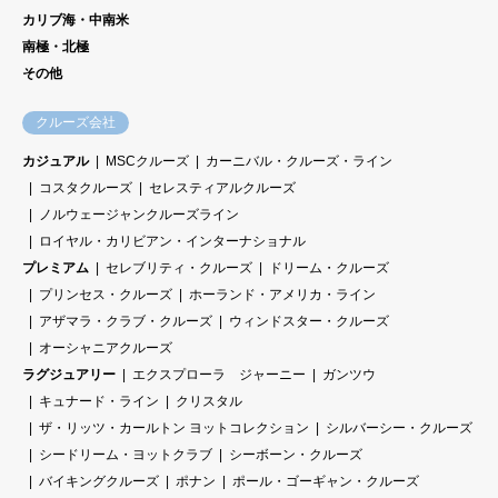
カリブ海・中南米
南極・北極
その他
クルーズ会社
カジュアル
MSCクルーズ
カーニバル・クルーズ・ライン
コスタクルーズ
セレスティアルクルーズ
ノルウェージャンクルーズライン
ロイヤル・カリビアン・インターナショナル
プレミアム
セレブリティ・クルーズ
ドリーム・クルーズ
プリンセス・クルーズ
ホーランド・アメリカ・ライン
アザマラ・クラブ・クルーズ
ウィンドスター・クルーズ
オーシャニアクルーズ
ラグジュアリー
エクスプローラ ジャーニー
ガンツウ
キュナード・ライン
クリスタル
ザ・リッツ・カールトン ヨットコレクション
シルバーシー・クルーズ
シードリーム・ヨットクラブ
シーボーン・クルーズ
バイキングクルーズ
ポナン
ポール・ゴーギャン・クルーズ