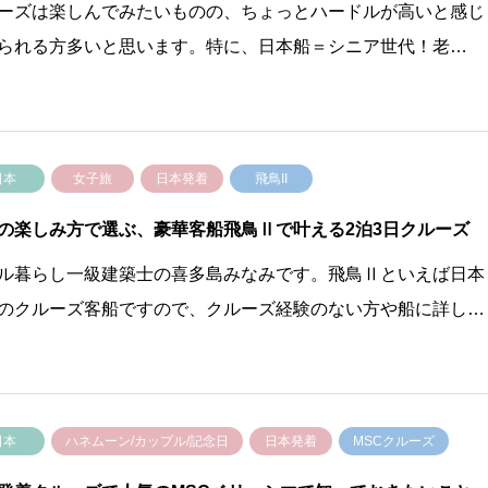
ーズは楽しんでみたいものの、ちょっとハードルが高いと感じ
られる方多いと思います。特に、日本船＝シニア世代！老…
日本
女子旅
日本発着
飛鳥II
の楽しみ方で選ぶ、豪華客船飛鳥Ⅱで叶える2泊3日クルーズ
ル暮らし一級建築士の喜多島みなみです。飛鳥Ⅱといえば日本
のクルーズ客船ですので、クルーズ経験のない方や船に詳し…
日本
ハネムーン/カップル/記念日
日本発着
MSCクルーズ