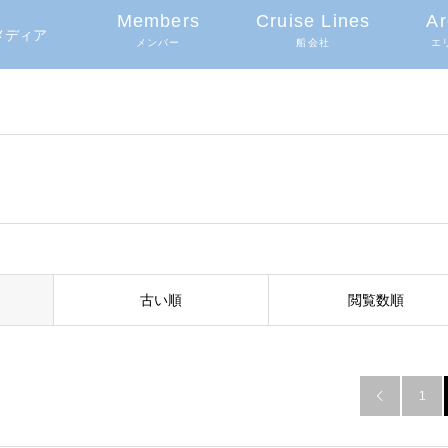
Members
Cruise Lines
Ar
グメディア
メンバー
船会社
エ
古い順
閲覧数順
1
