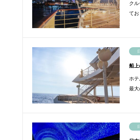
クル
てお
船上
ホテ
最大