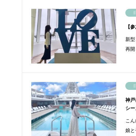
【参
新型
再開
神戸
シー
こん
娘と