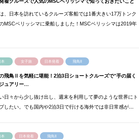
発着クルーズで人気のMSCベリッシマで知っておきたいこと
は、日本を訪れているクルーズ客船では1番大きい17万トンク
のMSCベリッシマに乗船しました！MSCベリッシマは2019年
日本
女子旅
日本発着
飛鳥II
の飛鳥Ⅱを気軽に堪能！2泊3日ショートクルーズで“手の届く
ジュアリー…
い日々から少し抜け出し、週末を利用して夢のような世界にト
プしたい。でも国内や2泊3日で行ける海外では非日常感が…
日本
日本発着
飛鳥II