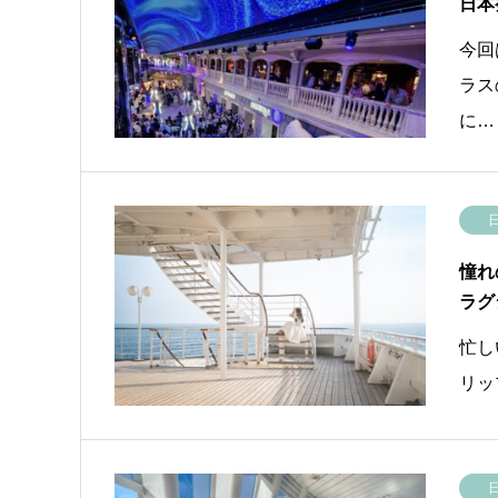
日本
今回
ラス
に…
憧れ
ラグ
忙し
リッ