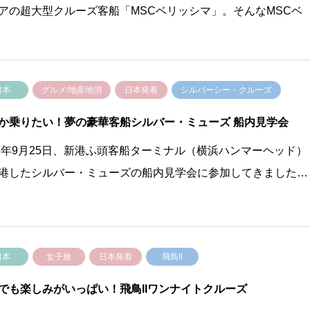
アの超大型クルーズ客船「MSCベリッシマ」。そんなMSCベ
日本
グルメ/地産地消
日本発着
シルバーシー・クルーズ
か乗りたい！夢の豪華客船シルバー・ミューズ 船内見学会
23年9月25日、新港ふ頭客船ターミナル（横浜ハンマーヘッド）
港したシルバー・ミューズの船内見学会に参加してきました…
日本
女子旅
日本発着
飛鳥II
でも楽しみがいっぱい！飛鳥IIワンナイトクルーズ