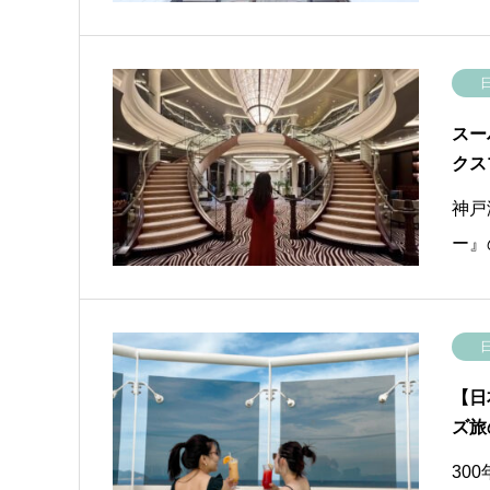
スー
クス
神戸
ー』
【日
ズ旅
30