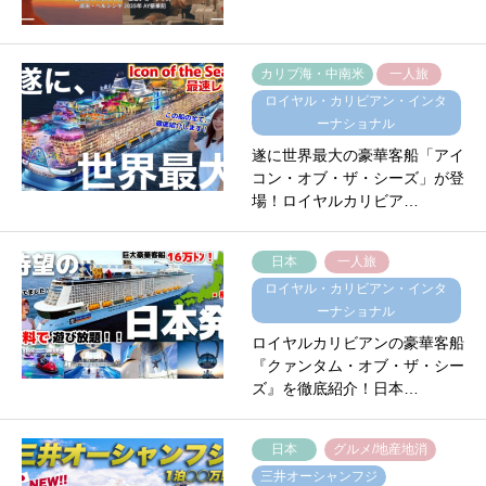
カリブ海・中南米
一人旅
ロイヤル・カリビアン・インタ
ーナショナル
遂に世界最大の豪華客船「アイ
コン・オブ・ザ・シーズ」が登
場！ロイヤルカリビア…
日本
一人旅
ロイヤル・カリビアン・インタ
ーナショナル
ロイヤルカリビアンの豪華客船
『クァンタム・オブ・ザ・シー
ズ』を徹底紹介！日本…
日本
グルメ/地産地消
三井オーシャンフジ