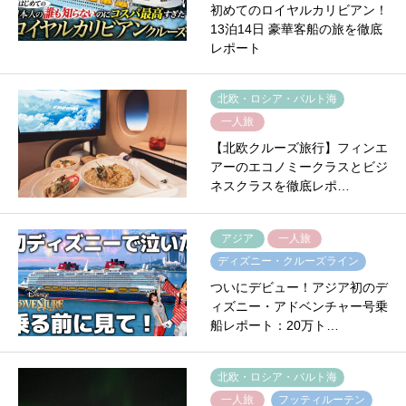
初めてのロイヤルカリビアン！
13泊14日 豪華客船の旅を徹底
レポート
北欧・ロシア・バルト海
一人旅
【北欧クルーズ旅行】フィンエ
アーのエコノミークラスとビジ
ネスクラスを徹底レポ…
アジア
一人旅
ディズニー・クルーズライン
ついにデビュー！アジア初のデ
ィズニー・アドベンチャー号乗
船レポート：20万ト…
北欧・ロシア・バルト海
一人旅
フッティルーテン