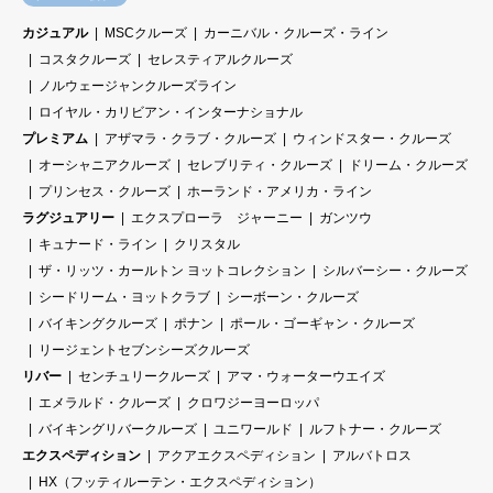
カジュアル
MSCクルーズ
カーニバル・クルーズ・ライン
コスタクルーズ
セレスティアルクルーズ
ノルウェージャンクルーズライン
ロイヤル・カリビアン・インターナショナル
プレミアム
アザマラ・クラブ・クルーズ
ウィンドスター・クルーズ
オーシャニアクルーズ
セレブリティ・クルーズ
ドリーム・クルーズ
プリンセス・クルーズ
ホーランド・アメリカ・ライン
ラグジュアリー
エクスプローラ ジャーニー
ガンツウ
キュナード・ライン
クリスタル
ザ・リッツ・カールトン ヨットコレクション
シルバーシー・クルーズ
シードリーム・ヨットクラブ
シーボーン・クルーズ
バイキングクルーズ
ポナン
ポール・ゴーギャン・クルーズ
リージェントセブンシーズクルーズ
リバー
センチュリークルーズ
アマ・ウォーターウエイズ
エメラルド・クルーズ
クロワジーヨーロッパ
バイキングリバークルーズ
ユニワールド
ルフトナー・クルーズ
エクスペディション
アクアエクスペディション
アルバトロス
HX（フッティルーテン・エクスペディション）