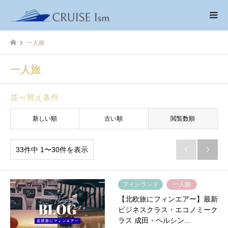
一人旅
一人旅
並べ替え条件
新しい順
古い順
閲覧数順
33件中 1〜30件を表示


フィンランド
一人旅
【北欧旅にフィンエアー】最新
ビジネスクラス・エコノミーク
ラス 成田・ヘルシン…