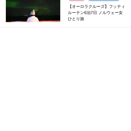
【オーロラクルーズ】フッティ
ルーテン6泊7日 ノルウェー女
ひとり旅
アジア
一人旅
【ZIPAIR】片道5.8万円〜横に
なってシンガポールへ。もう戻
れないフルフ…
オセアニア・南太平洋
一人旅
セレブリティ・クルーズ
【セレブリティ・エッジ】美と
食の豪華客船。シドニーから出
発！14日間の夢のニ…