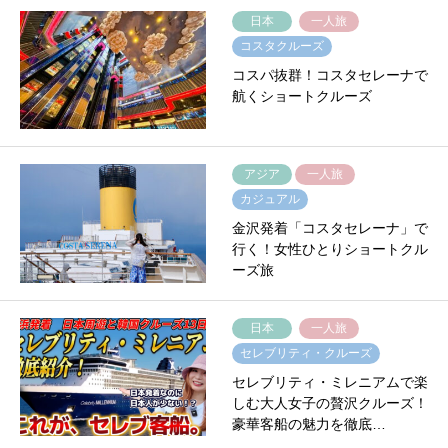
日本
一人旅
コスタクルーズ
コスパ抜群！コスタセレーナで
航くショートクルーズ
アジア
一人旅
カジュアル
金沢発着「コスタセレーナ」で
行く！女性ひとりショートクル
ーズ旅
日本
一人旅
セレブリティ・クルーズ
セレブリティ・ミレニアムで楽
しむ大人女子の贅沢クルーズ！
豪華客船の魅力を徹底…