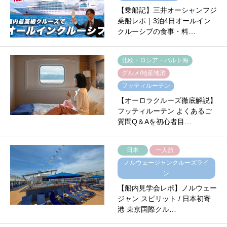
【乗船記】三井オーシャンフジ
乗船レポ｜3泊4日オールイン
クルーシブの食事・料…
北欧・ロシア・バルト海
グルメ/地産地消
フッティルーテン
【オーロラクルーズ徹底解説】
フッティルーテン よくあるご
質問Q＆Aを初心者目…
日本
一人旅
ノルウェージャンクルーズライ
ン
【船内見学会レポ】ノルウェー
ジャン スピリット / 日本初寄
港 東京国際クル…