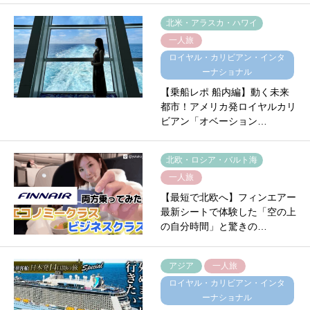
北米・アラスカ・ハワイ
一人旅
ロイヤル・カリビアン・インタ
ーナショナル
【乗船レポ 船内編】動く未来
都市！アメリカ発ロイヤルカリ
ビアン「オベーション…
北欧・ロシア・バルト海
一人旅
【最短で北欧へ】フィンエアー
最新シートで体験した「空の上
の自分時間」と驚きの…
アジア
一人旅
ロイヤル・カリビアン・インタ
ーナショナル