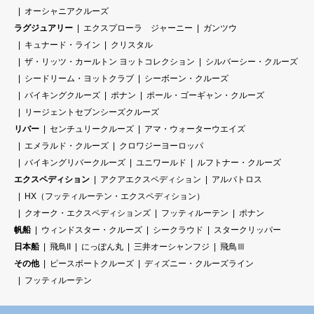
オーシャニアクルーズ
ラグジュアリー
エクスプローラ ジャーニー
ガンツウ
キュナード・ライン
クリスタル
ザ・リッツ・カールトン ヨットコレクション
シルバーシー・クルーズ
シードリーム・ヨットクラブ
シーボーン・クルーズ
バイキングクルーズ
ポナン
ポール・ゴーギャン・クルーズ
リージェントセブンシーズクルーズ
リバー
センチュリークルーズ
アマ・ウォーターウエイズ
エメラルド・クルーズ
クロワジーヨーロッパ
バイキングリバークルーズ
ユニワールド
ルフトナー・クルーズ
エクスペディション
アクアエクスペディション
アルバトロス
HX（フッティルーテン・エクスペディション）
クオーク・エクスペディションズ
フッティルーテン
ポナン
帆船
ウィンドスター・クルーズ
シークラウド
スタークリッパー
日本船
飛鳥II
にっぽん丸
三井オーシャンフジ
飛鳥Ⅲ
その他
ピースボートクルーズ
ディズニー・クルーズライン
フッティルーテン