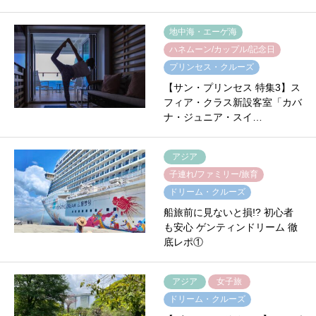
地中海・エーゲ海
ハネムーン/カップル/記念日
プリンセス・クルーズ
【サン・プリンセス 特集3】ス
フィア・クラス新設客室「カバ
ナ・ジュニア・スイ…
アジア
子連れ/ファミリー/旅育
ドリーム・クルーズ
船旅前に見ないと損!? 初心者
も安心 ゲンティンドリーム 徹
底レポ①
アジア
女子旅
ドリーム・クルーズ