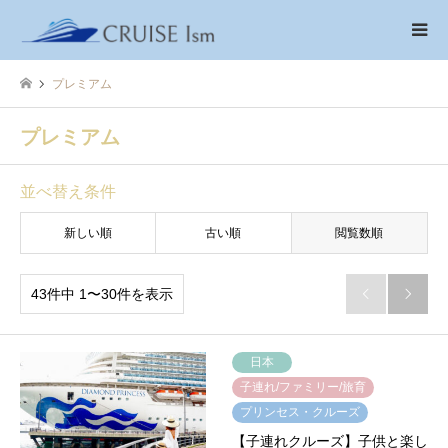
プレミアム
プレミアム
並べ替え条件
新しい順
古い順
閲覧数順
43件中 1〜30件を表示


日本
子連れ/ファミリー/旅育
プリンセス・クルーズ
【子連れクルーズ】子供と楽し