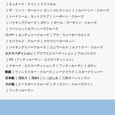
キュナード・ライン
クリスタル
ザ・リッツ・カールトン ヨットコレクション
シルバーシー・クルーズ
シードリーム・ヨットクラブ
シーボーン・クルーズ
バイキングクルーズ
ポナン
ポール・ゴーギャン・クルーズ
リージェントセブンシーズクルーズ
リバー
センチュリークルーズ
アマ・ウォーターウエイズ
エメラルド・クルーズ
クロワジーヨーロッパ
バイキングリバークルーズ
ユニワールド
ルフトナー・クルーズ
エクスペディション
アクアエクスペディション
アルバトロス
HX（フッティルーテン・エクスペディション）
クオーク・エクスペディションズ
フッティルーテン
ポナン
帆船
ウィンドスター・クルーズ
シークラウド
スタークリッパー
日本船
飛鳥Ⅲ
飛鳥II
にっぽん丸
三井オーシャンフジ
その他
ピースボートクルーズ
ディズニー・クルーズライン
フッティルーテン