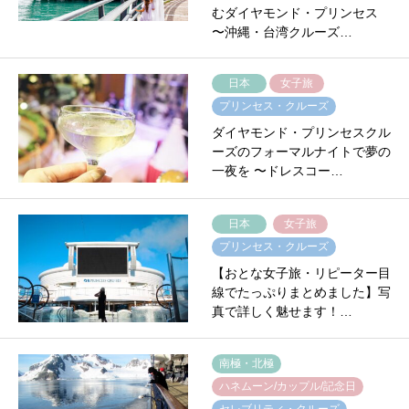
むダイヤモンド・プリンセス
〜沖縄・台湾クルーズ…
日本
女子旅
プリンセス・クルーズ
ダイヤモンド・プリンセスクル
ーズのフォーマルナイトで夢の
一夜を 〜ドレスコー…
日本
女子旅
プリンセス・クルーズ
【おとな女子旅・リピーター目
線でたっぷりまとめました】写
真で詳しく魅せます！…
南極・北極
ハネムーン/カップル/記念日
セレブリティ・クルーズ