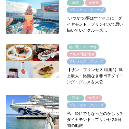
日本
女子旅
プリンセス・クルーズ
”いつか”の夢はすぐそこに！ダ
イヤモンド・プリンセスで思い
描いていたクルーズ…
地中海・エーゲ海
グルメ/地産地消
プリンセス・クルーズ
【サン・プリンセス 特集2】洋
上最大！比類なき非日常ダイニ
ング・グルメを大公…
日本
女子旅
プリンセス・クルーズ
私、姫にでもなったのかしら？
ダイヤモンド・プリンセス9日
間の船旅