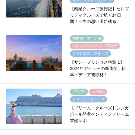
【南極クルーズ旅行記】セレブ
リティクルーズで航く14日
間！一生の思い出に残る…
地中海・エーゲ海
ハネムーン/カップル/記念日
プリンセス・クルーズ
【サン・プリンセス特集 1】
2024年デビューの新造船、日
本メディア初取材！…
アジア
女子旅
ドリーム・クルーズ
【ドリーム・クルーズ】シンガ
ポール発着ゲンティンドリーム
乗船レポ