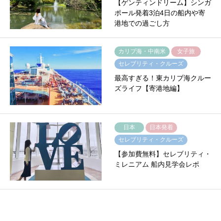
【ゲンティンドリーム】シンガ
ポール発着3泊4日の船内や寄
港地での過ごし方
カリブ海・中南米
女子旅
セレブリティ・クルーズ
最高すぎる！東カリブ海クルー
ズライフ【寄港地編】
日本
日本発着
セレブリティ・クルーズ
【参加費無料】セレブリティ・
ミレニアム 船内見学会レポ
日本
女子旅
プリンセス・クルーズ