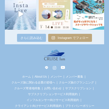
さらに読み込む
Instagram でフォロー
line
Instagram
YouTube
ホーム
About Us
メンバー
メンバー募集
クルーズ旅に関わる企業の皆様へ
クルーズ旅のプランニング
クルーズ寄港地特集
お問い合わせ
サブスクリプション
サブスクリプションサービス利用規約
インフルエンサー向けサービス利用規約
クライアント向けサービス利用規約
プライバシーポリシー