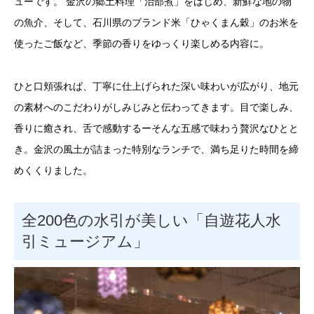
ューです。 金沢の郷土料理「治部煮」をはじめ、新鮮な地の物
の魚介、そして、石川県のブランド米「ひゃくまん穀」のお米を
使ったご飯など、季節の香りをゆっくり楽しめる内容に。
ひと口頬張れば、丁寧に仕上げられた深い味わいが広がり、地元
の素材へのこだわりがしみじみと伝わってきます。目で楽しみ、
香りに癒され、舌で感動するーそんな五感で味わう贅沢なひとと
き。金沢の風土が詰まった特別なランチで、満ち足りた時間を締
めくくりました。
全200色の水引が美しい「自遊花人水
引ミュージアム」