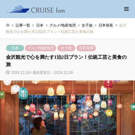
記事一覧
日本
グルメ/地産地消
女子旅
日本発着
金沢
観光で心を満たす1泊2日プラン！伝統工芸と美食の旅
日本
グルメ/地産地消
女子旅
日本発着
金沢観光で心を満たす1泊2日プラン！伝統工芸と美食の
旅
2024.12.28 / 最終更新日：2024.12.28