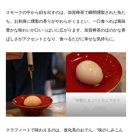
スモークの中から顔を出すのは、加賀棒茶で瞬間燻製された魚た
ち。お刺身に燻製の香りがやわらかくまとい、一口食べれば風味
豊かな味わいが口いっぱいに広がります。加賀棒茶のほのかな香
ばしさがアクセントとなり、食べるたびに幸せな気持ちに。
「半熟たまご×トリュフオイ
ル」（380円）
クラフィートで味わえるのは、進化系のおでん。“味のしみこん