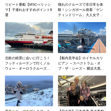
リピート乗船【MSCべリッシ
憧れのクルーズで非日常を体
マ】子連れおすすめポイント8
験！シンガポール発着「ゲン
選
ティンドリーム」大人女子…
北欧の絶景に会いに行こう！
【船内見学会】ロイヤルカリ
フッティルーテンで行くノル
ビアン ～スペクトラム・オ
ウェー・オーロラクルーズ…
ブ・ザ・シーズ～ 横浜大黒…