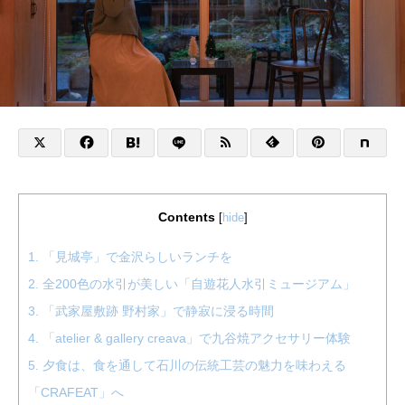
Contents
[
hide
]
1.
「見城亭」で金沢らしいランチを
2.
全200色の水引が美しい「自遊花人水引ミュージアム」
3.
「武家屋敷跡 野村家」で静寂に浸る時間
4.
「atelier & gallery creava」で九谷焼アクセサリー体験
5.
夕食は、食を通して石川の伝統工芸の魅力を味わえる
「CRAFEAT」へ