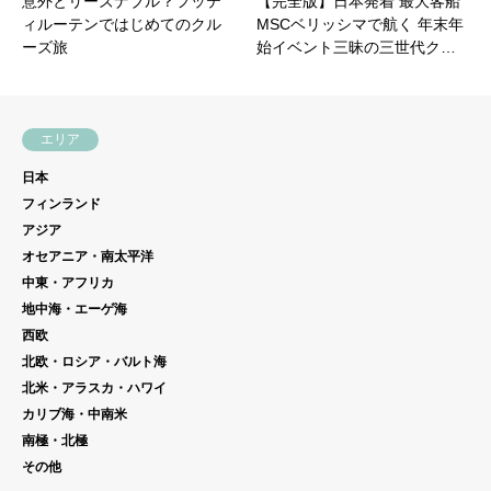
意外とリーズナブル？フッテ
【完全版】日本発着 最大客船
ィルーテンではじめてのクル
MSCベリッシマで航く 年末年
ーズ旅
始イベント三昧の三世代ク…
エリア
日本
フィンランド
アジア
オセアニア・南太平洋
中東・アフリカ
地中海・エーゲ海
西欧
北欧・ロシア・バルト海
北米・アラスカ・ハワイ
カリブ海・中南米
南極・北極
その他