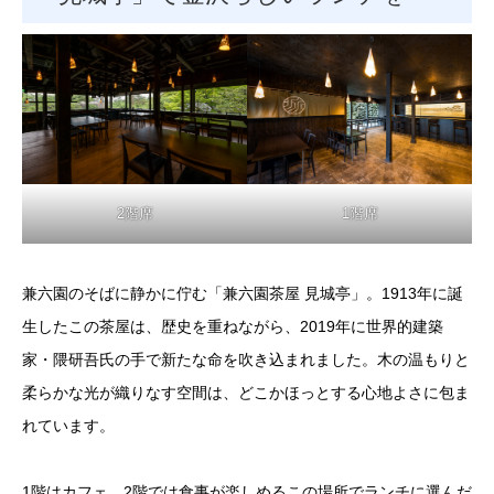
2階席
1階席
兼六園のそばに静かに佇む「兼六園茶屋 見城亭」。1913年に誕
生したこの茶屋は、歴史を重ねながら、2019年に世界的建築
家・隈研吾氏の手で新たな命を吹き込まれました。木の温もりと
柔らかな光が織りなす空間は、どこかほっとする心地よさに包ま
れています。
1階はカフェ、2階では食事が楽しめるこの場所でランチに選んだ