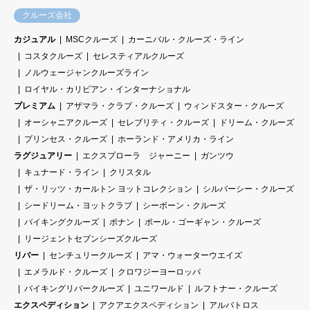
クルーズ会社
カジュアル
MSCクルーズ
カーニバル・クルーズ・ライン
コスタクルーズ
セレスティアルクルーズ
ノルウェージャンクルーズライン
ロイヤル・カリビアン・インターナショナル
プレミアム
アザマラ・クラブ・クルーズ
ウィンドスター・クルーズ
オーシャニアクルーズ
セレブリティ・クルーズ
ドリーム・クルーズ
プリンセス・クルーズ
ホーランド・アメリカ・ライン
ラグジュアリー
エクスプローラ ジャーニー
ガンツウ
キュナード・ライン
クリスタル
ザ・リッツ・カールトン ヨットコレクション
シルバーシー・クルーズ
シードリーム・ヨットクラブ
シーボーン・クルーズ
バイキングクルーズ
ポナン
ポール・ゴーギャン・クルーズ
リージェントセブンシーズクルーズ
リバー
センチュリークルーズ
アマ・ウォーターウエイズ
エメラルド・クルーズ
クロワジーヨーロッパ
バイキングリバークルーズ
ユニワールド
ルフトナー・クルーズ
エクスペディション
アクアエクスペディション
アルバトロス