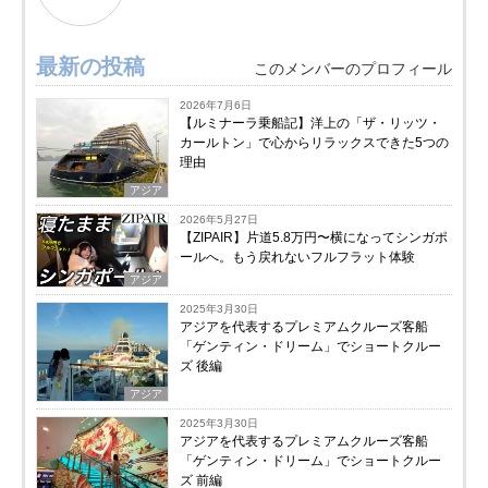
最新の投稿
このメンバーのプロフィール
2026年7月6日
【ルミナーラ乗船記】洋上の「ザ・リッツ・
カールトン」で心からリラックスできた5つの
理由
アジア
2026年5月27日
【ZIPAIR】片道5.8万円〜横になってシンガポ
ールへ。もう戻れないフルフラット体験
アジア
2025年3月30日
アジアを代表するプレミアムクルーズ客船
「ゲンティン・ドリーム」でショートクルー
ズ 後編
アジア
2025年3月30日
アジアを代表するプレミアムクルーズ客船
「ゲンティン・ドリーム」でショートクルー
ズ 前編