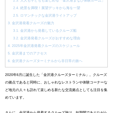
2.3.
大人も子どもも楽しめる「金沢港まなび体験ルーム」
2.4.
絶景を満喫！展望デッキから海を一望
2.5.
ロマンチックな金沢港ライトアップ
3.
金沢港発着クルーズの魅力
3.1.
金沢港から発着しているクルーズ船
3.2.
金沢港発着クルーズがおすすめな理由
4.
2025年金沢港発着クルーズのスケジュール
5.
金沢港までのアクセス
6.
金沢港クルーズターミナルから非日常の旅へ
2020年6月に誕生した「金沢港クルーズターミナル」。クルーズ
の拠点であると同時に、おしゃれなレストランや体験コーナーな
ど地元の人々も訪れて楽しめる新たな交流拠点としても注目を集
めています。
さらに、金沢港から発着するクルーズ旅は、短期間でありながら