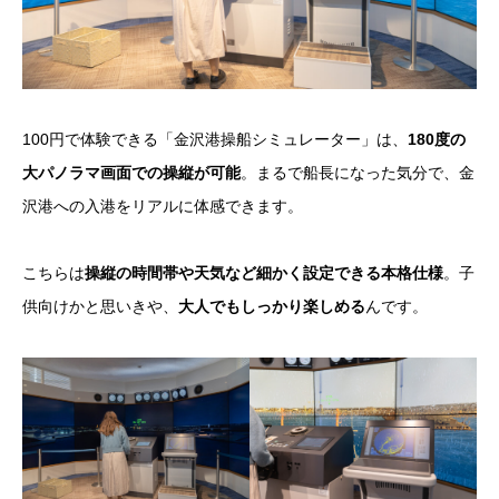
100円で体験できる「金沢港操船シミュレーター」は、
180度の
大パノラマ画面での操縦が可能
。まるで船長になった気分で、金
沢港への入港をリアルに体感できます。
こちらは
操縦の時間帯や天気など細かく設定できる本格仕様
。子
供向けかと思いきや、
大人でもしっかり楽しめる
んです。