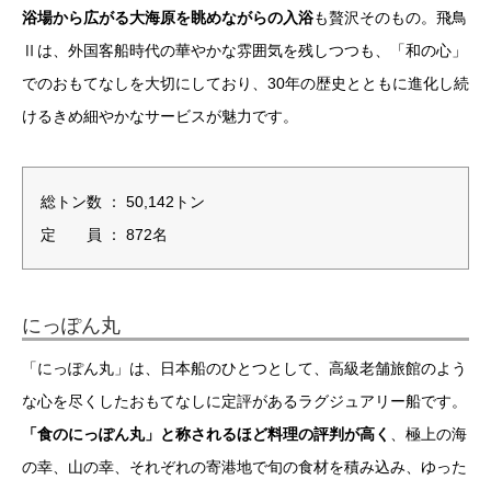
浴場から広がる大海原を眺めながらの入浴
も贅沢そのもの。飛鳥
Ⅱは、外国客船時代の華やかな雰囲気を残しつつも、「和の心」
でのおもてなしを大切にしており、30年の歴史とともに進化し続
けるきめ細やかなサービスが魅力です。
総トン数 ： 50,142トン
定 員 ： 872名
にっぽん丸
「にっぽん丸」は、日本船のひとつとして、高級老舗旅館のよう
な心を尽くしたおもてなしに定評があるラグジュアリー船です。
「食のにっぽん丸」と称されるほど料理の評判が高く
、極上の海
の幸、山の幸、それぞれの寄港地で旬の食材を積み込み、ゆった