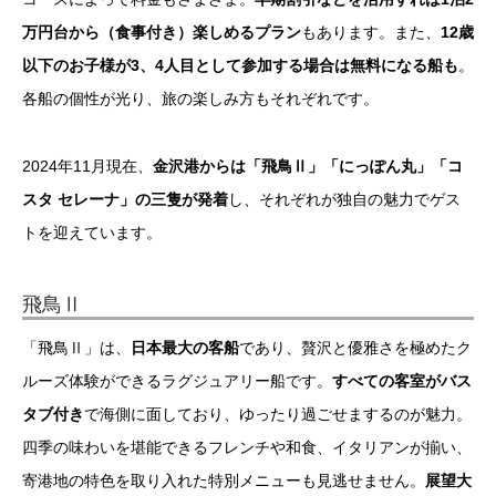
万円台から（食事付き）楽しめるプラン
もあります。また、
12歳
以下のお子様が3、4人目として参加する場合は無料になる船も
。
各船の個性が光り、旅の楽しみ方もそれぞれです。
2024年11月現在、
金沢港からは「飛鳥Ⅱ」「にっぽん丸」「コ
スタ セレーナ」の三隻が発着
し、それぞれが独自の魅力でゲス
トを迎えています。
飛鳥Ⅱ
「飛鳥Ⅱ」は、
日本最大の客船
であり、贅沢と優雅さを極めたク
ルーズ体験ができるラグジュアリー船です。
すべての客室がバス
タブ付き
で海側に面しており、ゆったり過ごせまするのが魅力。
四季の味わいを堪能できるフレンチや和食、イタリアンが揃い、
寄港地の特色を取り入れた特別メニューも見逃せません。
展望大