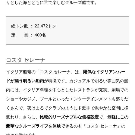
りとした海とともに舌で楽しむクルーズ船です。
総トン数 ： 22,472トン
定 員 ： 400名
コスタ セレーナ
イタリア船籍の「コスタ セレーナ」は、
陽気なイタリアンムー
ドが漂う明るい船内
が特徴です。カジュアルで明るい雰囲気の船
内には、イタリア料理を中心としたレストランが充実。劇場での
ショーやカジノ、プールといったエンターテインメントも盛りだ
くさんで、夜はまるでクラブのようにド派手で賑やかな空間に様
変わり。さらに、
比較的リーズナブルな価格設定
で、気
軽にこの
豪華なクルーズライフを体験できる
のも「コスタ セレーナ」の
大きな魅力です。