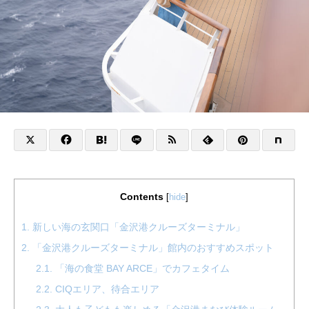
Contents
[
hide
]
1.
新しい海の玄関口「金沢港クルーズターミナル」
2.
「金沢港クルーズターミナル」館内のおすすめスポット
2.1.
「海の食堂 BAY ARCE」でカフェタイム
2.2.
CIQエリア、待合エリア