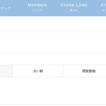
Members
Cruise Lines
Ar
グメディア
メンバー
船会社
エ
古い順
閲覧数順