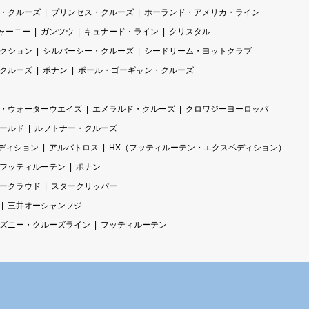
・クルーズ
プリンセス・クルーズ
ホーランド・アメリカ・ライン
ャーニー
ガンツウ
キュナード・ライン
クリスタル
レクション
シルバーシー・クルーズ
シードリーム・ヨットクラブ
クルーズ
ポナン
ポール・ゴーギャン・クルーズ
・ウォーターウエイズ
エメラルド・クルーズ
クロワジーヨーロッパ
ールド
ルフトナー・クルーズ
ディション
アルバトロス
HX（フッティルーテン・エクスペディション）
フッティルーテン
ポナン
ークラウド
スタークリッパー
三井オーシャンフジ
ズニー・クルーズライン
フッティルーテン